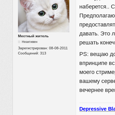
наберется.. 
Предполагаю 
предоставлят
давать. Это 
Местный житель
решать конеч
Неактивен
Зарегистрирован:
08-08-2011
PS: вещаю до
Сообщений:
313
впринципе вс
моего стрим
вашему серве
вечернее вре
Depressive Bl