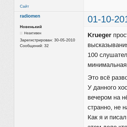
Сайт
radiomen
01-10-20
Новенький
Неактивен
Krueger
прост
Зарегистрирован:
30-05-2010
высказывания
Сообщений:
32
100 слушателе
минимальная 
Это всё разв
У данного хо
вечером на н
странно, не 
Как я и писа