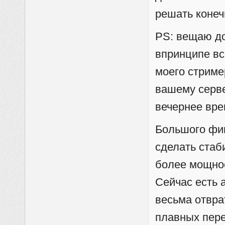
решать конеч
PS: вещаю до
впринципе вс
моего стрим
вашему серве
вечернее вре
Большого фин
сделать ста
более мощное
Сейчас есть 
весьма отвра
плавных пере