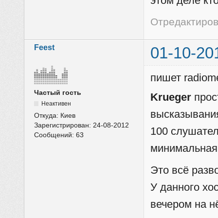
этом деле кто
Отредактиров
Feest
01-10-20
пишет radiom
Частый гость
Krueger
прост
Неактивен
высказывания
Откуда:
Киев
Зарегистрирован:
24-08-2012
100 слушателе
Сообщений:
63
минимальная 
Это всё разв
У данного хо
вечером на н