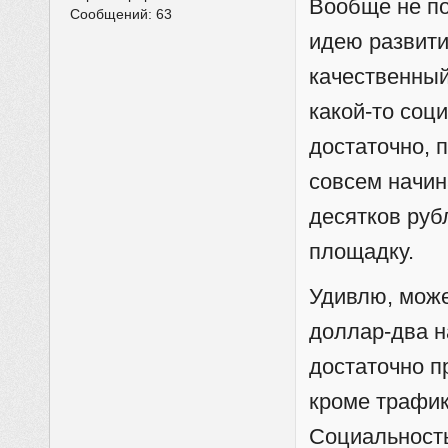
Вообще не по
Сообщений:
63
идею развити
качественный
какой-то соц
достаточно, п
совсем начи
десятков руб
площадку.
Удивлю, може
доллар-два н
достаточно п
кроме трафик
Социальность