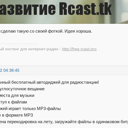
 сделаю такую со своей фоткой. Идея хороша.
й хостинг для интернет-радио -
http://free.rcast.pro
2 04:38:45
нный бесплатный автодиджей для радиостанции!
круглосуточное вещание
места для музыки
ступ к файлам
джей играет только MP3-файлы
е в формате MP3
ена перекодировка на лету, загружайте файлы в одинаковом бит