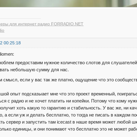
еры для интернет радио FORRADIO.NET
dio
2 00:25:18
diomen:
роблем предоставим нужное количество слотов для слушателей 
вать небольшую сумму для нас.
ём смысл, если у вас так же платно, ощущение что это сообще
шой опыт подсказыает мне что это проект временный, поиграться
ься с радио и не хочет платить ни копейки. Потому что кому ну
олучит хоть какую то гарантию и стабильность. У вас же, ни кач
о, а если уж и делать бесплатно, то тогда не писать в каждом п
ть сервер и запустить там icecast в наше время может любой ш
олько единицы, и они понимают что бесплатно это не может рабо