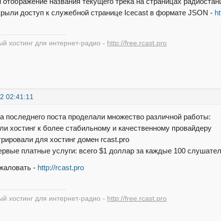
 отображение названия текущего трека на страницах радиостан
крыли доступ к служебной странице Icecast в формате JSON -
ht
й хостинг для интернет-радио -
http://free.rcast.pro
2 02:41:11
а последнего поста проделали множество различной работы:
сли хостинг к более стабильному и качественному провайдеру
трировали для хостинг домен rcast.pro
первые платные услуги: всего $1 доллар за каждые 100 слушател
жаловать -
http://rcast.pro
й хостинг для интернет-радио -
http://free.rcast.pro