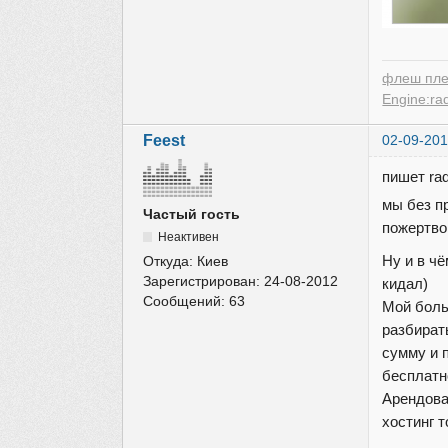
флеш пле
Engine:ra
Feest
02-09-201
пишет ra
мы без п
Частый гость
пожертво
Неактивен
Ну и в ч
Откуда:
Киев
Зарегистрирован:
24-08-2012
кидал)
Сообщений:
63
Мой боль
разбират
сумму и п
бесплатн
Арендова
хостинг т