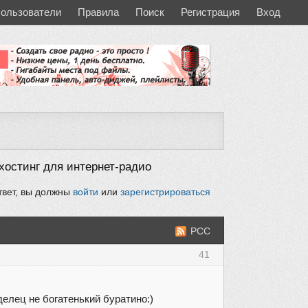
ользователи
Правила
Поиск
Регистрация
Вход
хостинг для интернет-радио
твет, вы должны
войти
или
зарегистрироваться
РСС
41
делец не богатенький буратино:)