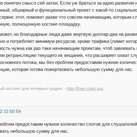
е понятен смысл сей затеи. Если уж браться за идею развития 
нный, обширный и функциональный проект с какой-то социальнос
 сервис этот, поможет разве что совсем начинающим, которым с
нную, полноценную хостинг-площадку.
может, но благодарные люди даже жертвую доллар-два на разви
но и потребляет минимум ресурсов, кроме трафика (лимит котор
ость нужна как раз таки начинающим проектам, чтоб завоевать
ем ретрансляцию текущего их вещания, что расширяет охват сл
 основного потока, мы без проблем предоставим нужное количе
нции, которая готова пожертвовать небольшую сумму для нас.
й хостинг для интернет-радио -
http://free.rcast.pro
2 22:50:59
роблем предоставим нужное количество слотов для слушателей 
вать небольшую сумму для нас.