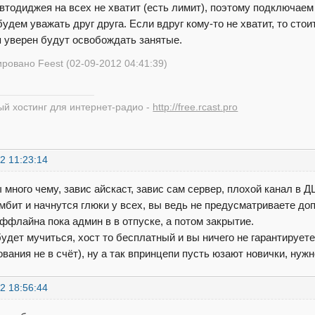
автодиджея на всех не хватит (есть лимит), поэтому подключае
будем уважать друг друга. Если вдруг кому-то не хватит, то сто
я уверен будут освобождать занятые.
ровано Feest (02-09-2012 04:41:39)
й хостинг для интернет-радио -
http://free.rcast.pro
2 11:23:14
 много чему, завис айскаст, завис сам сервер, плохой канал в 
мбит и начнутся глюки у всех, вы ведь не предусматриваете доп
ффлайна пока админ в в отпуске, а потом закрытие.
будет мучиться, хост то бесплатный и вы ничего не гарантирует
вания не в счёт), ну а так впринцепи пусть юзают новички, нужн
2 18:56:44