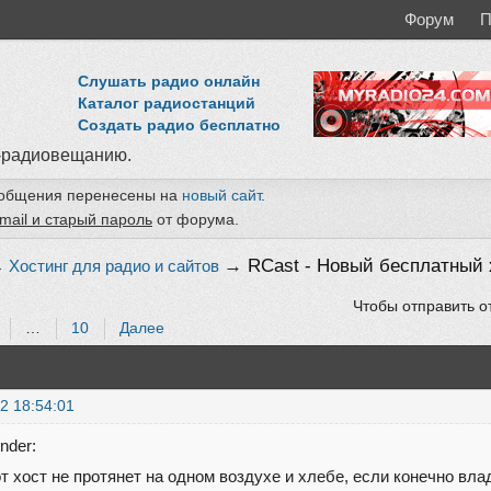
Форум
П
Слушать радио онлайн
Каталог радиостанций
Создать радио бесплатно
-радиовещанию.
ообщения перенесены на
новый сайт
.
mail и старый пароль
от форума.
→
RCast - Новый бесплатный 
→
Хостинг для радио и сайтов
Чтобы отправить о
…
10
Далее
2 18:54:01
nder:
от хост не протянет на одном воздухе и хлебе, если конечно вла