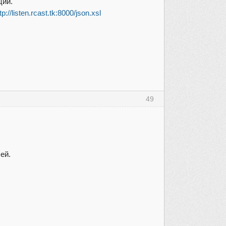
ций.
tp://listen.rcast.tk:8000/json.xsl
49
ей.