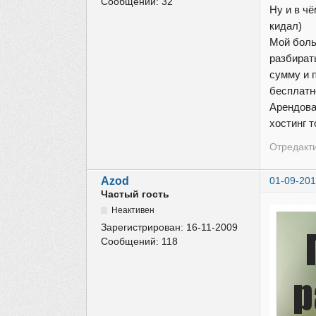
Сообщений:
32
Ну и в ч
кидал)
Мой боль
разбират
сумму и п
бесплатн
Арендова
хостинг т
Отредакти
Azod
01-09-201
Частый гость
Неактивен
Зарегистрирован:
16-11-2009
Сообщений:
118