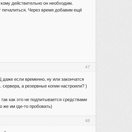
м кому действительно он необходим.
ит печалиться. Через время добавим ещё
47
ДЦ даже если временно, ну или закончатся
. сервера, а резервные копии настроили? )
е так как это не подпитывается средствами
о же им где-то пробовать)
48