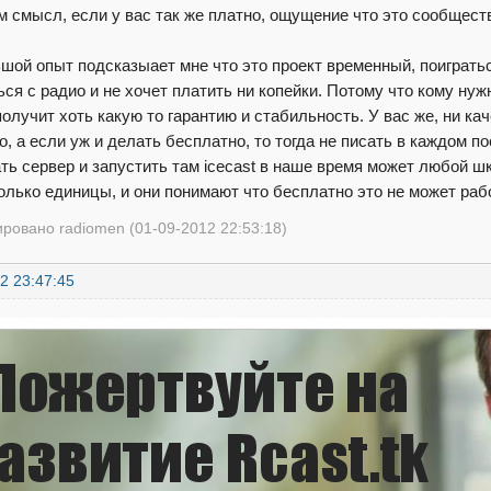
ём смысл, если у вас так же платно, ощущение что это сообще
шой опыт подсказыает мне что это проект временный, поиграться
ься с радио и не хочет платить ни копейки. Потому что кому ну
олучит хоть какую то гарантию и стабильность. У вас же, ни кач
о, а если уж и делать бесплатно, то тогда не писать в каждом п
ть сервер и запустить там icecast в наше время может любой ш
олько единицы, и они понимают что бесплатно это не может рабо
ровано radiomen (01-09-2012 22:53:18)
2 23:47:45