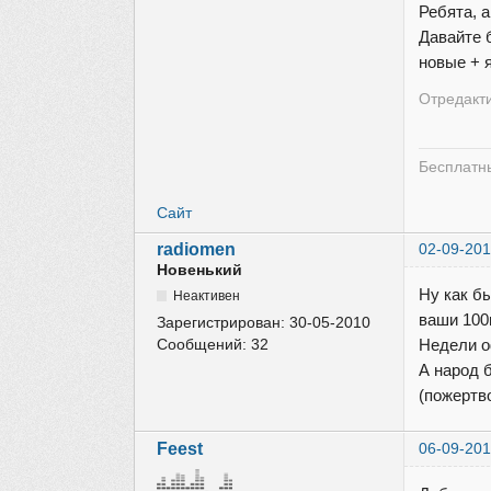
Ребята, 
Давайте 
новые + 
Отредакти
Бесплатны
Сайт
radiomen
02-09-201
Новенький
Ну как бы
Неактивен
ваши 100
Зарегистрирован:
30-05-2010
Сообщений:
32
Недели о
А народ 
(пожертво
Feest
06-09-201