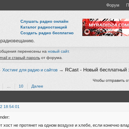
Форум
П
Слушать радио онлайн
Каталог радиостанций
Создать радио бесплатно
-радиовещанию.
ообщения перенесены на
новый сайт
.
mail и старый пароль
от форума.
→
RCast - Новый бесплатный 
→
Хостинг для радио и сайтов
Чтобы отправить о
…
10
Далее
2 18:54:01
nder:
от хост не протянет на одном воздухе и хлебе, если конечно вла