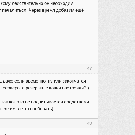
м кому действительно он необходим.
ит печалиться. Через время добавим ещё
47
ДЦ даже если временно, ну или закончатся
. сервера, а резервные копии настроили? )
е так как это не подпитывается средствами
о же им где-то пробовать)
48