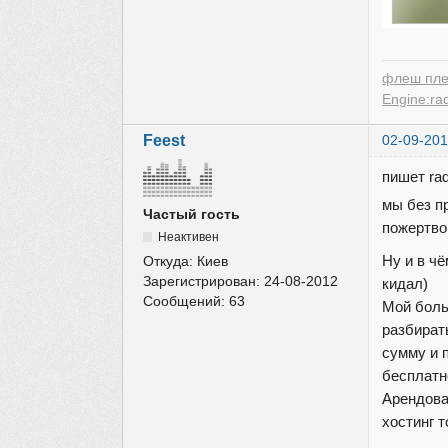
флеш пле
Engine:ra
Feest
02-09-201
пишет ra
мы без п
Частый гость
пожертво
Неактивен
Ну и в ч
Откуда:
Киев
Зарегистрирован:
24-08-2012
кидал)
Сообщений:
63
Мой боль
разбират
сумму и п
бесплатн
Арендова
хостинг т