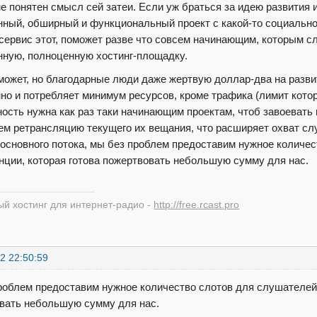
е понятен смысл сей затеи. Если уж браться за идею развития 
нный, обширный и функциональный проект с какой-то социальнос
 сервис этот, поможет разве что совсем начинающим, которым с
нную, полноценную хостинг-площадку.
может, но благодарные люди даже жертвую доллар-два на разви
но и потребляет минимум ресурсов, кроме трафика (лимит котор
ость нужна как раз таки начинающим проектам, чтоб завоевать
ем ретрансляцию текущего их вещания, что расширяет охват сл
 основного потока, мы без проблем предоставим нужное количе
нции, которая готова пожертвовать небольшую сумму для нас.
й хостинг для интернет-радио -
http://free.rcast.pro
2 22:50:59
роблем предоставим нужное количество слотов для слушателей 
вать небольшую сумму для нас.