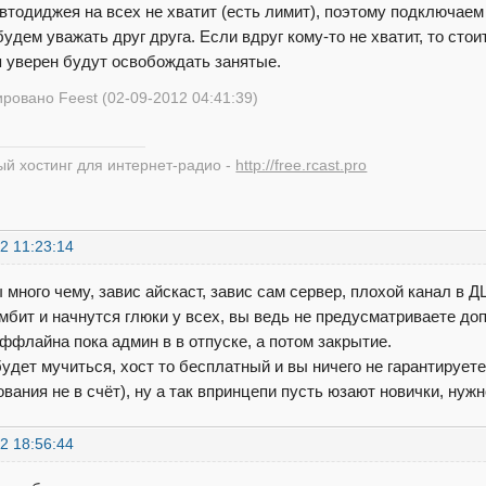
автодиджея на всех не хватит (есть лимит), поэтому подключае
будем уважать друг друга. Если вдруг кому-то не хватит, то сто
я уверен будут освобождать занятые.
ровано Feest (02-09-2012 04:41:39)
й хостинг для интернет-радио -
http://free.rcast.pro
2 11:23:14
 много чему, завис айскаст, завис сам сервер, плохой канал в 
мбит и начнутся глюки у всех, вы ведь не предусматриваете доп
ффлайна пока админ в в отпуске, а потом закрытие.
будет мучиться, хост то бесплатный и вы ничего не гарантирует
вания не в счёт), ну а так впринцепи пусть юзают новички, нужн
2 18:56:44