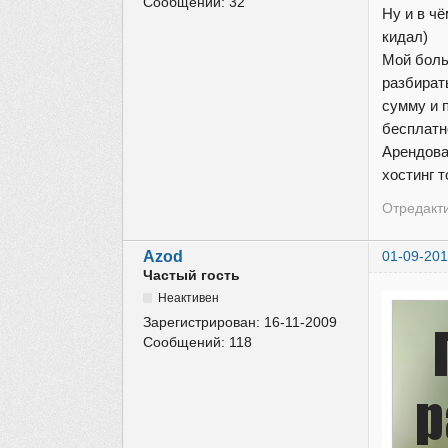
Сообщений:
32
Ну и в ч
кидал)
Мой боль
разбират
сумму и п
бесплатн
Арендова
хостинг т
Отредакти
Azod
01-09-201
Частый гость
Неактивен
Зарегистрирован:
16-11-2009
Сообщений:
118