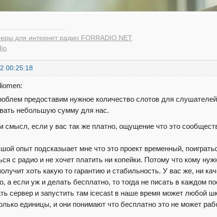
еры для интернет радио FORRADIO.NET
dio
2 00:25:18
diomen:
роблем предоставим нужное количество слотов для слушателей 
вать небольшую сумму для нас.
ём смысл, если у вас так же платно, ощущение что это сообще
шой опыт подсказыает мне что это проект временный, поиграться
ься с радио и не хочет платить ни копейки. Потому что кому ну
олучит хоть какую то гарантию и стабильность. У вас же, ни кач
о, а если уж и делать бесплатно, то тогда не писать в каждом п
ть сервер и запустить там icecast в наше время может любой ш
олько единицы, и они понимают что бесплатно это не может рабо