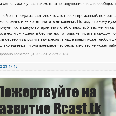
ём смысл, если у вас так же платно, ощущение что это сообще
шой опыт подсказыает мне что это проект временный, поиграться
ься с радио и не хочет платить ни копейки. Потому что кому ну
олучит хоть какую то гарантию и стабильность. У вас же, ни кач
о, а если уж и делать бесплатно, то тогда не писать в каждом п
ть сервер и запустить там icecast в наше время может любой ш
олько единицы, и они понимают что бесплатно это не может рабо
ровано radiomen (01-09-2012 22:53:18)
2 23:47:45