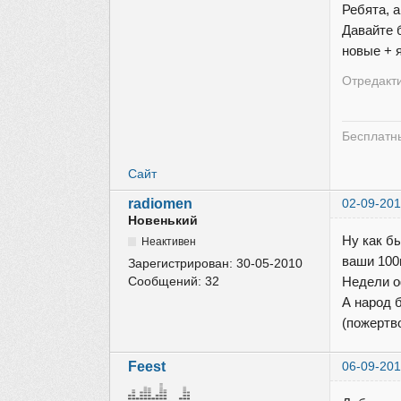
Ребята, 
Давайте 
новые + 
Отредакти
Бесплатны
Сайт
radiomen
02-09-201
Новенький
Ну как бы
Неактивен
ваши 100
Зарегистрирован:
30-05-2010
Сообщений:
32
Недели о
А народ 
(пожертво
Feest
06-09-201