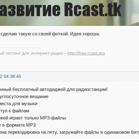
 сделаю такую со своей фоткой. Идея хороша.
й хостинг для интернет-радио -
http://free.rcast.pro
2 04:38:45
нный бесплатный автодиджей для радиостанции!
круглосуточное вещание
места для музыки
ступ к файлам
джей играет только MP3-файлы
е в формате MP3
ена перекодировка на лету, загружайте файлы в одинаковом бит