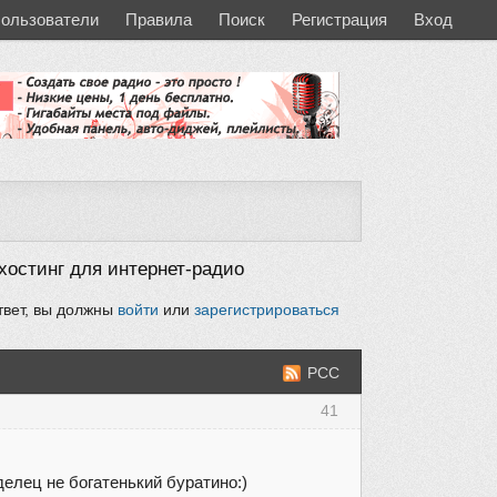
ользователи
Правила
Поиск
Регистрация
Вход
хостинг для интернет-радио
твет, вы должны
войти
или
зарегистрироваться
РСС
41
делец не богатенький буратино:)