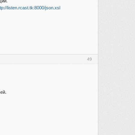
ций.
tp://listen.rcast.tk:8000/json.xsl
49
ей.