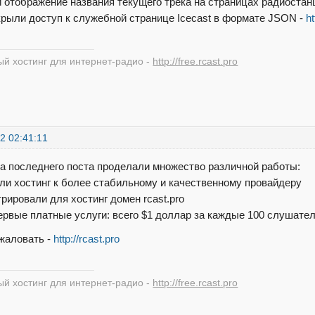
 отображение названия текущего трека на страницах радиостан
крыли доступ к служебной странице Icecast в формате JSON -
ht
й хостинг для интернет-радио -
http://free.rcast.pro
2 02:41:11
а последнего поста проделали множество различной работы:
сли хостинг к более стабильному и качественному провайдеру
трировали для хостинг домен rcast.pro
первые платные услуги: всего $1 доллар за каждые 100 слушател
жаловать -
http://rcast.pro
й хостинг для интернет-радио -
http://free.rcast.pro