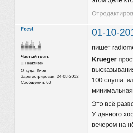
этом деле кто
Отредактиров
Feest
01-10-20
пишет radiom
Частый гость
Krueger
прост
Неактивен
высказывания
Откуда:
Киев
Зарегистрирован:
24-08-2012
100 слушателе
Сообщений:
63
минимальная 
Это всё разв
У данного хо
вечером на н