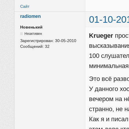
Сайт
radiomen
01-10-20
Новенький
Неактивен
Krueger
прост
Зарегистрирован:
30-05-2010
высказывания
Сообщений:
32
100 слушателе
минимальная 
Это всё разв
У данного хо
вечером на н
странно, не 
Как я и писа