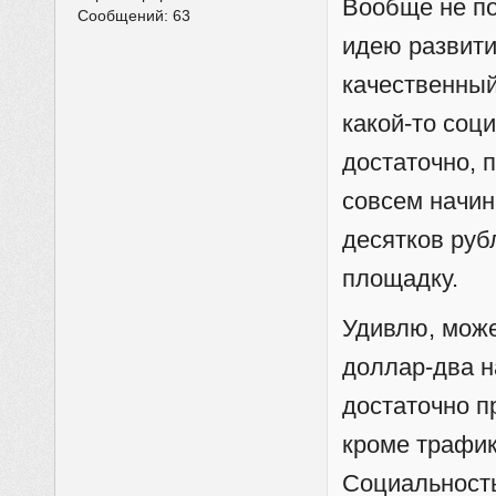
Вообще не по
Сообщений:
63
идею развити
качественный
какой-то соц
достаточно, п
совсем начи
десятков руб
площадку.
Удивлю, може
доллар-два н
достаточно п
кроме трафик
Социальность