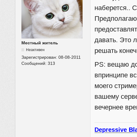
наберется.. 
Предполагаю 
предоставлят
давать. Это 
Местный житель
решать конеч
Неактивен
Зарегистрирован:
08-08-2011
PS: вещаю до
Сообщений:
313
впринципе вс
моего стрим
вашему серве
вечернее вре
Depressive Bl