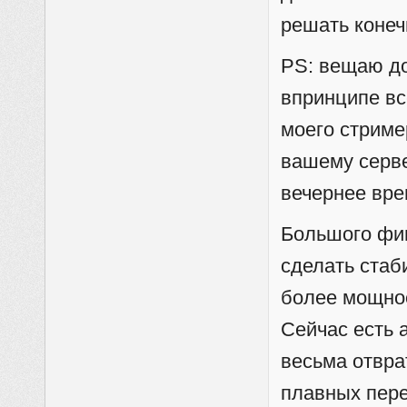
решать конеч
PS: вещаю до
впринципе вс
моего стрим
вашему серве
вечернее вре
Большого фин
сделать ста
более мощное
Сейчас есть 
весьма отвра
плавных пере