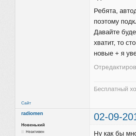
Ребята, автод
поэтому подк
Давайте буде
хватит, то с
новые + я ув
Отредактирова
Бесплатный хо
Сайт
radiomen
02-09-20
Новенький
Неактивен
Ну как бы мно