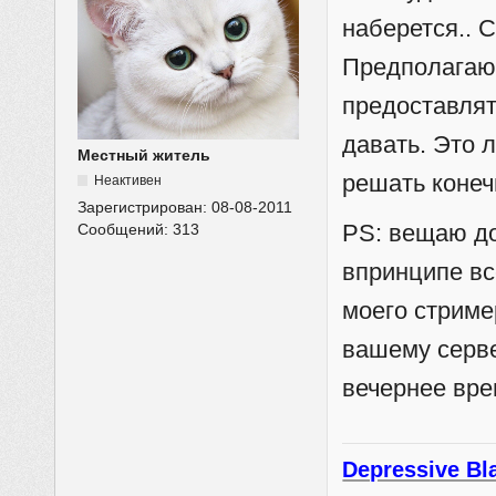
наберется.. 
Предполагаю 
предоставлят
давать. Это 
Местный житель
решать конеч
Неактивен
Зарегистрирован:
08-08-2011
PS: вещаю до
Сообщений:
313
впринципе вс
моего стрим
вашему серве
вечернее вре
Depressive Bl