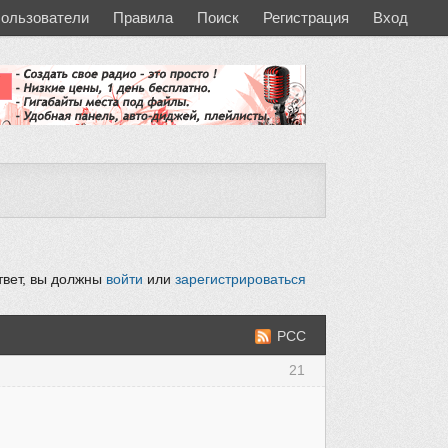
ользователи
Правила
Поиск
Регистрация
Вход
твет, вы должны
войти
или
зарегистрироваться
РСС
21