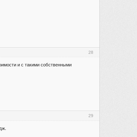
28
тоимости и с такими собственными
29
дж.