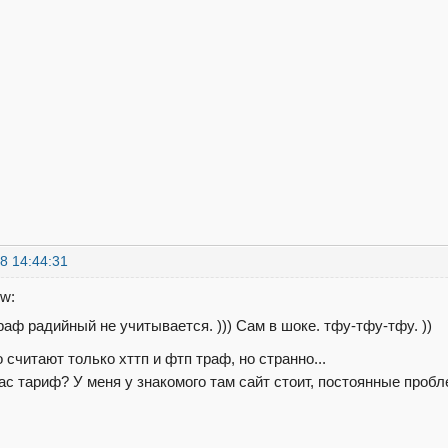
8 14:44:31
w:
раф радийный не учитывается. ))) Сам в шоке. тфу-тфу-тфу. ))
считают только хттп и фтп траф, но странно...
вас тариф? У меня у знакомого там сайт стоит, постоянные проб