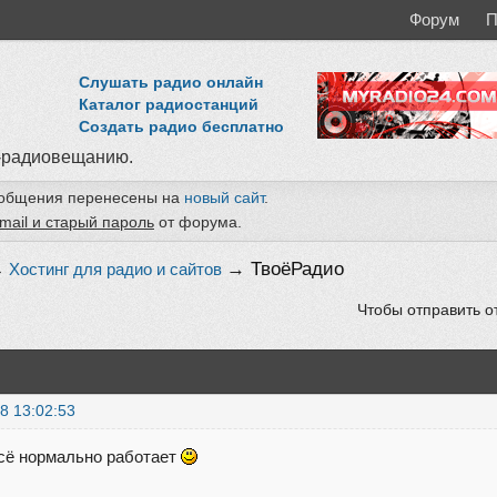
Форум
П
Слушать радио онлайн
Каталог радиостанций
Создать радио бесплатно
-радиовещанию.
ообщения перенесены на
новый сайт
.
mail и старый пароль
от форума.
→
ТвоёРадио
→
Хостинг для радио и сайтов
Чтобы отправить о
8 13:02:53
сё нормально работает