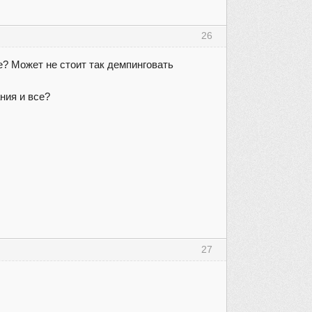
26
е? Может не стоит так демпинговать
ния и все?
27