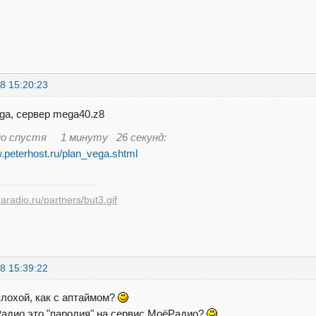
8 15:20:23
ga, сервер mega40.z8
но спустя 1 минуту 26 секунд:
w.peterhost.ru/plan_vega.shtml
8 15:39:22
плохой, как с аптаймом?
адио это "пародия" на сервис МоёРадио?