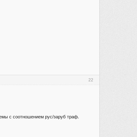
22
лемы с соотношением рус/заруб траф.