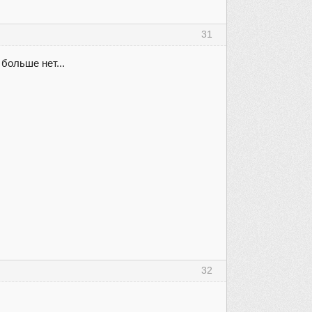
31
больше нет...
32