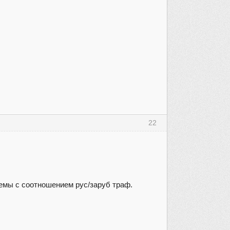
22
лемы с соотношением рус/заруб траф.