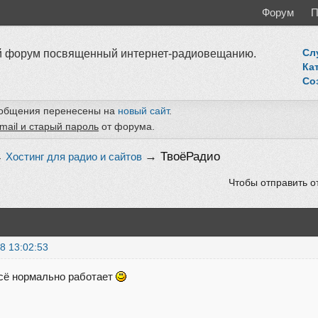
Форум
П
 форум посвященный интернет-радиовещанию.
Сл
Ка
Со
ообщения перенесены на
новый сайт
.
mail и старый пароль
от форума.
→
ТвоёРадио
→
Хостинг для радио и сайтов
Чтобы отправить о
8 13:02:53
сё нормально работает