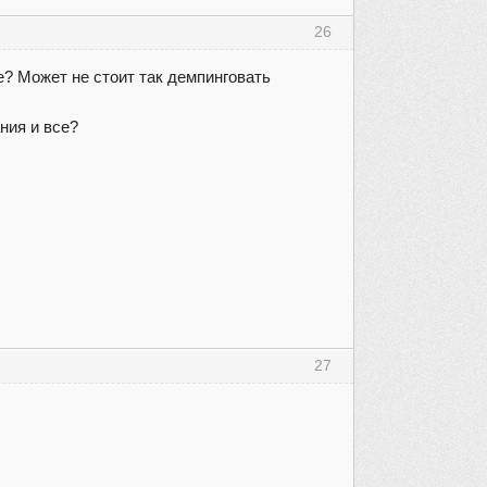
26
е? Может не стоит так демпинговать
ния и все?
27