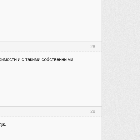
28
тоимости и с такими собственными
29
дж.