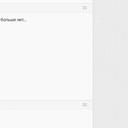
31
больше нет...
32