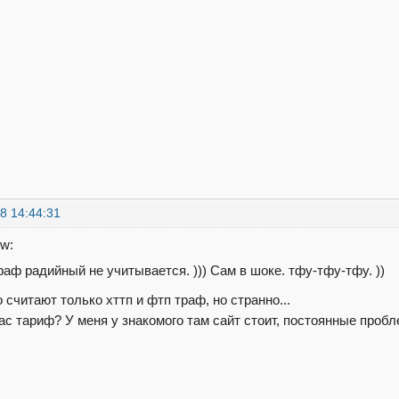
8 14:44:31
w:
раф радийный не учитывается. ))) Сам в шоке. тфу-тфу-тфу. ))
считают только хттп и фтп траф, но странно...
вас тариф? У меня у знакомого там сайт стоит, постоянные проб