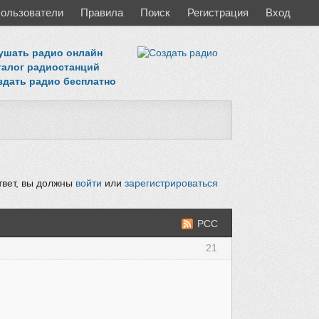
ользователи
Правила
Поиск
Регистрация
Вход
ушать радио онлайн
талог радиостанций
здать радио бесплатно
твет, вы должны
войти
или
зарегистрироваться
РСС
21