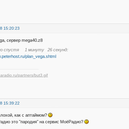
8 15:20:23
ga, сервер mega40.z8
но спустя 1 минуту 26 секунд:
w.peterhost.ru/plan_vega.shtml
8 15:39:22
плохой, как с аптаймом?
адио это "пародия" на сервис МоёРадио?