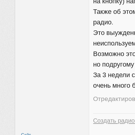
на кнопку) н
Также об это
радио.
Это выужденн
неиспользуе
Возможно это
но подругому
За 3 недели 
очень много 
Отредактиров
Создать радио
Сайт