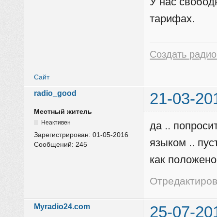
У нас свобод
тарифах.
Создать радио
Сайт
radio_good
21-03-20
Местный житель
Неактивен
да .. попрос
Зарегистрирован:
01-05-2016
языком .. пус
Сообщений:
245
как положено
Отредактирова
Myradio24.com
25-07-20