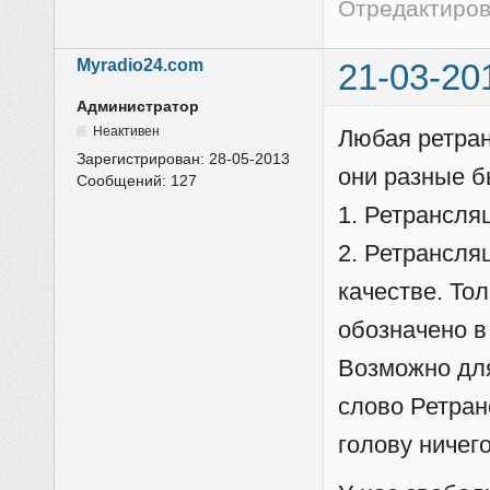
Отредактирова
Myradio24.com
21-03-20
Администратор
Неактивен
Любая ретран
Зарегистрирован:
28-05-2013
они разные б
Сообщений:
127
1. Ретрансля
2. Ретрансля
качестве. То
обозначено в
Возможно для
слово Ретран
голову ничег