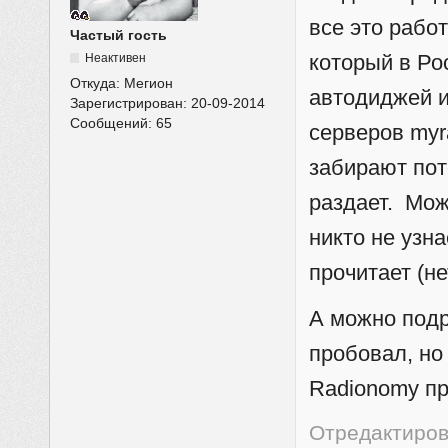
все это рабо
Частый гость
который в Рос
Неактивен
Откуда:
Мегион
автодиджей и
Зарегистрирован:
20-09-2014
Сообщений:
65
серверов myr
забирают пот
раздает. Мож
никто не узн
прочитает (не
А можно подр
пробовал, но
Radionomy пр
Отредактирова