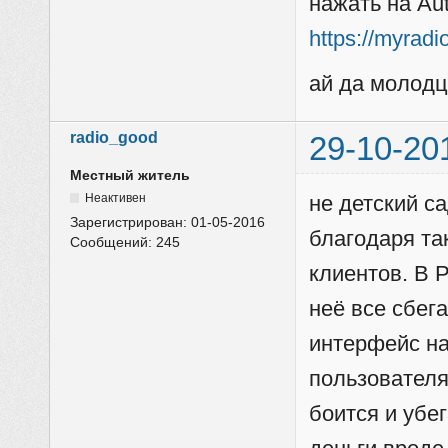
нажать на Au
https://myrad
ай да молод
radio_good
29-10-20
Местный житель
Неактивен
не детский са
Зарегистрирован:
01-05-2016
благодаря та
Сообщений:
245
клиентов. В 
неё все сбег
интерфейс на
пользователя
боится и убег