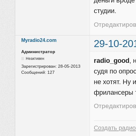
деньги вроде 
студии.
Отредактирова
Myradio24.com
29-10-20
Администратор
Неактивен
radio_good
, 
Зарегистрирован:
28-05-2013
судя по опро
Сообщений:
127
не хотят. Ну 
фрилансеры т
Отредактиров
Создать радио