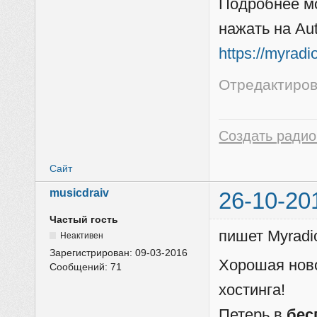
Подробнее мо
нажать на Au
https://myrad
Отредактиров
Создать радио
Сайт
musicdraiv
26-10-20
Частый гость
пишет Myradi
Неактивен
Зарегистрирован:
09-03-2016
Хорошая ново
Сообщений:
71
хостинга!
Петерь в
бес