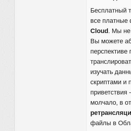
Бесплатный 
все платные 
Cloud
. Мы н
Вы можете аб
перспективе 
транслирова
изучать данн
скриптами и 
приветствия -
молчало, в о
ретрансляц
файлы в Обл