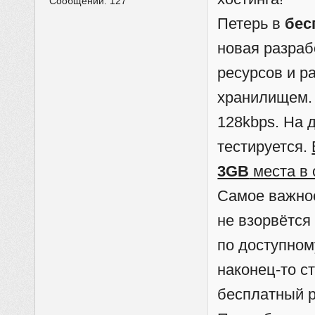
Сообщений:
127
Петерь в
бес
новая разраб
ресурсов и р
хранилищем.
128kbps. На 
тестируется.
3GB
места в
Самое важно
не взорвётся
по доступном
наконец-то с
бесплатный р