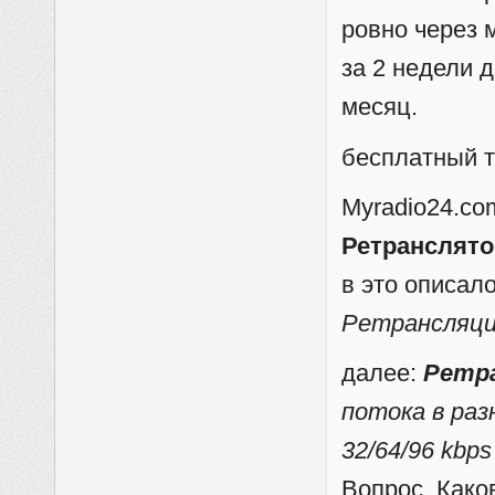
ровно через 
за 2 недели 
месяц.
бесплатный т
Myradio24.co
Ретранслято
в это описал
Ретрансляци
далее:
Ретр
потока в ра
32/64/96 kbp
Вопрос. Како