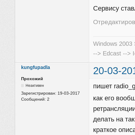
Сервису став
Отредактирова
Windows 2003 S
--> Edcast --> 
kungfupadla
20-03-20
Прохожий
пишет radio_
Неактивен
Зарегистрирован:
19-03-2017
как его вооб
Сообщений:
2
ретрансляции
делать на та
краткое описа