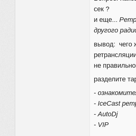
сек ?
и еще...
Ретр
другого рад
вывод: чего 
ретрансляции?
не правильно
разделите та
-
ознакомител
-
IceCast ре
-
AutoDj
-
VIP