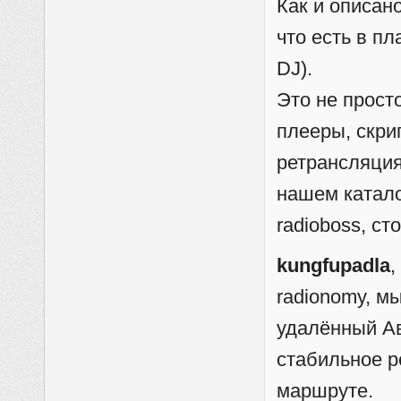
Как и описан
что есть в п
DJ).
Это не просто
плееры, скри
ретрансляция
нашем катало
radioboss, ст
kungfupadla
,
radionomy, мы
удалённый Ав
стабильное р
маршруте.