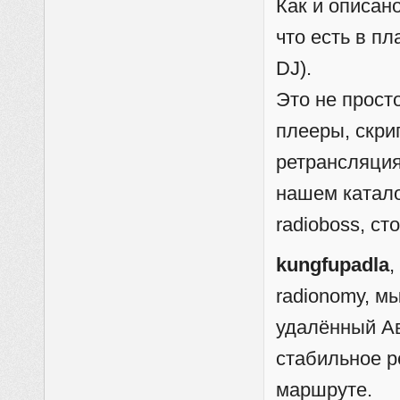
Как и описан
что есть в п
DJ).
Это не просто
плееры, скри
ретрансляция
нашем катало
radioboss, ст
kungfupadla
,
radionomy, мы
удалённый Ав
стабильное р
маршруте.