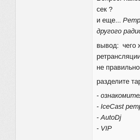
сек ?
и еще...
Ретр
другого рад
вывод: чего 
ретрансляции?
не правильно
разделите та
-
ознакомител
-
IceCast ре
-
AutoDj
-
VIP