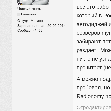
все это рабо
Частый гость
который в Рос
Неактивен
Откуда:
Мегион
автодиджей и
Зарегистрирован:
20-09-2014
Сообщений:
65
серверов myr
забирают пот
раздает. Мож
никто не узн
прочитает (не
А можно подр
пробовал, но
Radionomy пр
Отредактирова