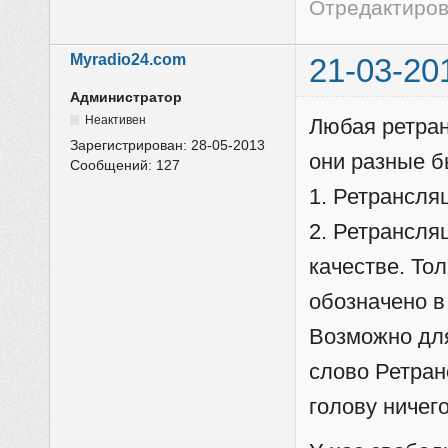
Отредактирова
Myradio24.com
21-03-20
Администратор
Неактивен
Любая ретран
Зарегистрирован:
28-05-2013
они разные б
Сообщений:
127
1. Ретрансля
2. Ретрансля
качестве. То
обозначено в
Возможно для
слово Ретран
голову ничег