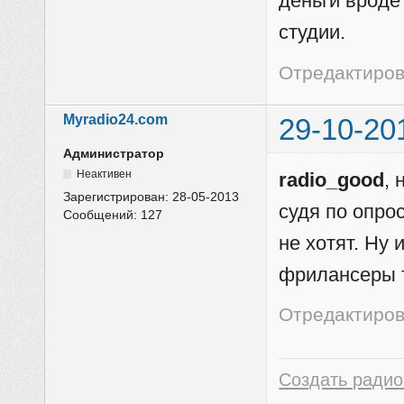
деньги вроде 
студии.
Отредактирова
Myradio24.com
29-10-20
Администратор
Неактивен
radio_good
, 
Зарегистрирован:
28-05-2013
судя по опро
Сообщений:
127
не хотят. Ну 
фрилансеры т
Отредактиров
Создать радио