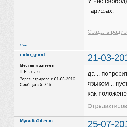
У нас свобод
тарифах.
Создать радио
Сайт
radio_good
21-03-20
Местный житель
Неактивен
да .. попрос
Зарегистрирован:
01-05-2016
языком .. пус
Сообщений:
245
как положено
Отредактирова
Myradio24.com
25-07-20