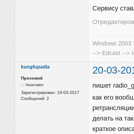
Сервису став
Отредактирова
Windows 2003 S
--> Edcast --> 
kungfupadla
20-03-20
Прохожий
пишет radio_
Неактивен
Зарегистрирован:
19-03-2017
как его вооб
Сообщений:
2
ретрансляции
делать на та
краткое описа