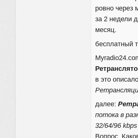
ровно через 
за 2 недели 
месяц.
бесплатный т
Myradio24.co
Ретранслято
в это описал
Ретрансляци
далее:
Ретр
потока в ра
32/64/96 kbp
Вопрос. Како