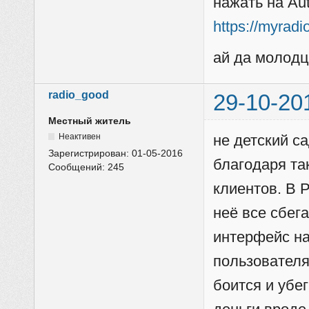
нажать на Au
https://myrad
ай да молод
radio_good
29-10-20
Местный житель
Неактивен
не детский са
Зарегистрирован:
01-05-2016
благодаря та
Сообщений:
245
клиентов. В 
неё все сбег
интерфейс на
пользователя
боится и убег