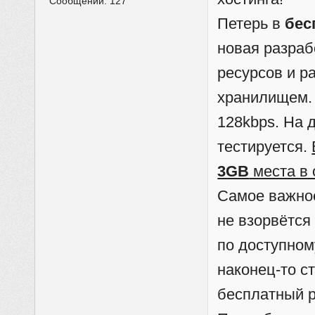
Сообщений:
127
Петерь в
бес
новая разраб
ресурсов и р
хранилищем.
128kbps. На 
тестируется.
3GB
места в
Самое важно
не взорвётся
по доступном
наконец-то с
бесплатный р