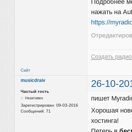
Подробнее мо
нажать на Au
https://myrad
Отредактиров
Создать радио
Сайт
musicdraiv
26-10-20
Частый гость
пишет Myradi
Неактивен
Зарегистрирован:
09-03-2016
Хорошая ново
Сообщений:
71
хостинга!
Петерь в
бес