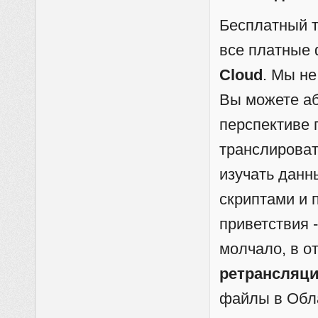
Бесплатный 
все платные 
Cloud
. Мы н
Вы можете аб
перспективе 
транслирова
изучать данн
скриптами и 
приветствия -
молчало, в о
ретрансляц
файлы в Обл