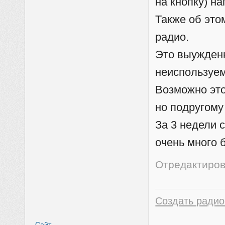
на кнопку) н
Также об это
радио.
Это выужденн
неиспользуе
Возможно это
но подругому
За 3 недели 
очень много 
Отредактиров
Создать радио
Сайт