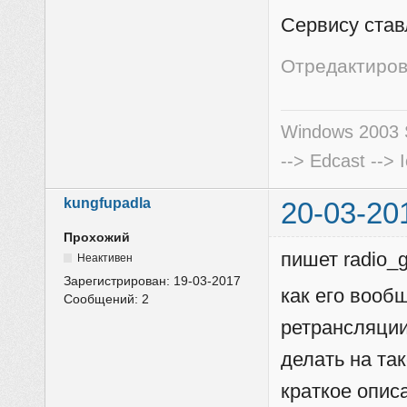
Сервису став
Отредактирова
Windows 2003 S
--> Edcast --> 
kungfupadla
20-03-20
Прохожий
пишет radio_
Неактивен
Зарегистрирован:
19-03-2017
как его вооб
Сообщений:
2
ретрансляции
делать на та
краткое описа