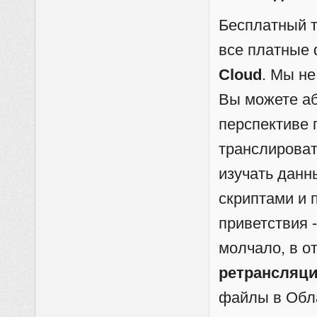
Бесплатный 
все платные 
Cloud
. Мы н
Вы можете аб
перспективе 
транслирова
изучать данн
скриптами и 
приветствия -
молчало, в о
ретрансляц
файлы в Обл