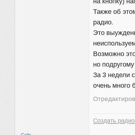
на кнопку) н
Также об это
радио.
Это выужденн
неиспользуе
Возможно это
но подругому
За 3 недели 
очень много 
Отредактиров
Создать радио
Сайт