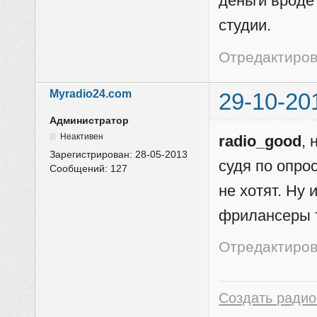
деньги вроде 
студии.
Отредактирова
Myradio24.com
29-10-20
Администратор
Неактивен
radio_good
, 
Зарегистрирован:
28-05-2013
судя по опро
Сообщений:
127
не хотят. Ну 
фрилансеры т
Отредактиров
Создать радио