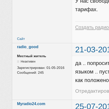
У нас свобод
тарифах.
Создать радио
Сайт
radio_good
21-03-20
Местный житель
Неактивен
да .. попрос
Зарегистрирован:
01-05-2016
языком .. пус
Сообщений:
245
как положено
Отредактирова
Myradio24.com
25-07-20