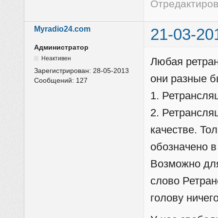
Отредактирова
Myradio24.com
21-03-20
Администратор
Неактивен
Любая ретран
Зарегистрирован:
28-05-2013
они разные б
Сообщений:
127
1. Ретрансля
2. Ретрансля
качестве. То
обозначено в
Возможно для
слово Ретран
голову ничег