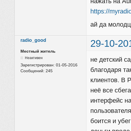
нажать на Au
https://myrad
ай да молод
radio_good
29-10-20
Местный житель
Неактивен
не детский са
Зарегистрирован:
01-05-2016
благодаря та
Сообщений:
245
клиентов. В 
неё все сбег
интерфейс на
пользователя
боится и убег