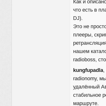
Как и описан
что есть в п
DJ).
Это не просто
плееры, скри
ретрансляция
нашем катало
radioboss, ст
kungfupadla
,
radionomy, мы
удалённый Ав
стабильное р
маршруте.