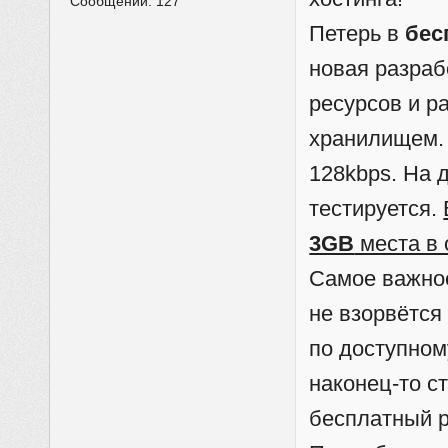
Сообщений:
127
Петерь в
бес
новая разраб
ресурсов и р
хранилищем.
128kbps. На 
тестируется.
3GB
места в
Самое важно
не взорвётся
по доступном
наконец-то с
бесплатный р