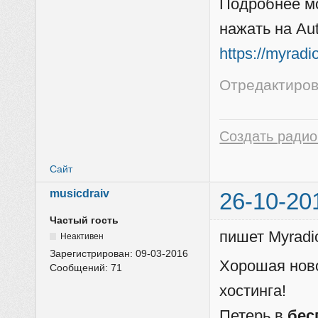
Подробнее мо
нажать на Au
https://myrad
Отредактиров
Создать радио
Сайт
musicdraiv
26-10-20
Частый гость
пишет Myradi
Неактивен
Зарегистрирован:
09-03-2016
Хорошая ново
Сообщений:
71
хостинга!
Петерь в
бес