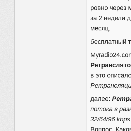
ровно через 
за 2 недели 
месяц.
бесплатный т
Myradio24.co
Ретранслято
в это описал
Ретрансляци
далее:
Ретр
потока в ра
32/64/96 kbp
Вопрос. Како