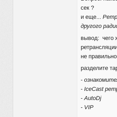
сек ?
и еще...
Ретр
другого рад
вывод: чего 
ретрансляции?
не правильно
разделите та
-
ознакомител
-
IceCast ре
-
AutoDj
-
VIP