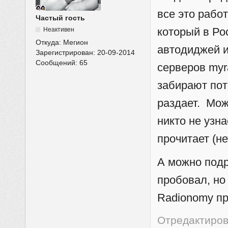
все это рабо
Частый гость
который в Рос
Неактивен
Откуда:
Мегион
автодиджей и
Зарегистрирован:
20-09-2014
Сообщений:
65
серверов myr
забирают пот
раздает. Мож
никто не узн
прочитает (не
А можно подр
пробовал, но
Radionomy пр
Отредактирова