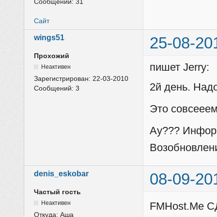
Сообщений:
31
Сайт
wings51
25-08-20
Прохожий
пишет Jerry:
Неактивен
Зарегистрирован:
22-03-2010
2й день. Над
Сообщений:
3
Это совсееем
Ау??? Информ
Возобновлен
denis_eskobar
08-09-20
Частый гость
Неактивен
FMHost.Me С
Откуда:
Аша