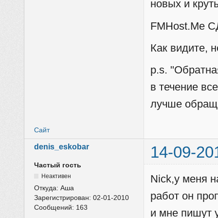
новых и крут
FMHost.Me С
Как видите, 
p.s. "Обратн
в течение все
лучше обраща
Сайт
denis_eskobar
14-09-20
Частый гость
Неактивен
Nick,у меня н
Откуда:
Аша
работ он про
Зарегистрирован:
02-01-2010
Сообщений:
163
и мне пишут у