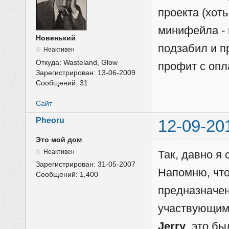
проекта (хот
минифейла - 
Новенький
подзабил и п
Неактивен
Откуда:
Wasteland, Glow
профит с опл
Зарегистрирован:
13-06-2009
Сообщений:
31
Сайт
Pheoru
12-09-20
Это мой дом
Неактивен
Так, давно я 
Зарегистрирован:
31-05-2007
Напомню, чт
Сообщений:
1,400
предназначе
участвующими
Jerry
, это б