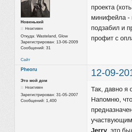
проекта (хот
минифейла - 
Новенький
подзабил и п
Неактивен
Откуда:
Wasteland, Glow
профит с опл
Зарегистрирован:
13-06-2009
Сообщений:
31
Сайт
Pheoru
12-09-20
Это мой дом
Неактивен
Так, давно я 
Зарегистрирован:
31-05-2007
Напомню, чт
Сообщений:
1,400
предназначе
участвующими
Jerry
, это б