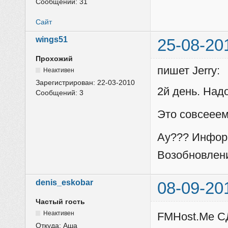
Сообщений:
31
Сайт
wings51
25-08-20
Прохожий
пишет Jerry:
Неактивен
Зарегистрирован:
22-03-2010
2й день. Над
Сообщений:
3
Это совсееем
Ау??? Информ
Возобновлен
denis_eskobar
08-09-20
Частый гость
Неактивен
FMHost.Me С
Откуда:
Аша