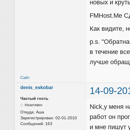
новых и крут
FMHost.Me С
Как видите, 
p.s. "Обратн
в течение все
лучше обраща
Сайт
denis_eskobar
14-09-20
Частый гость
Неактивен
Nick,у меня н
Откуда:
Аша
работ он про
Зарегистрирован:
02-01-2010
Сообщений:
163
и мне пишут у