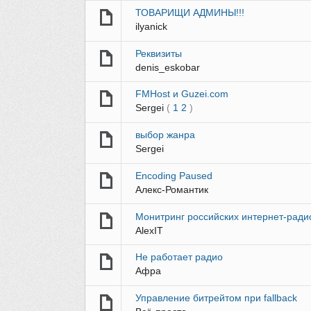
ТОВАРИЩИ АДМИНЫ!!!
ilyanick
Реквизиты
denis_eskobar
FMHost и Guzei.com
Sergei
(
1
2
)
выбор жанра
Sergei
Encoding Paused
Алекс-Романтик
Монитринг российских интернет-ради
AlexIT
Не работает радио
Афра
Управление битрейтом при fallback