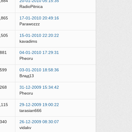
,884
20-01-2010 05:15:35
RadioPitnica
,865
17-01-2010 20:49:16
Parawozzz
,505
15-01-2010 22:20:22
kavadims
,881
04-01-2010 17:29:31
Pheoru
,599
03-01-2010 18:58:36
Влад13
,268
31-12-2009 15:34:42
Pheoru
,115
29-12-2009 19:00:22
tarasian666
,340
26-12-2009 08:30:07
vidakv