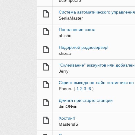
Всё-просто
Система автоматического управлени
SeniaMaster
Пополнение счета
abisho
Недорогой радиосервер!
shixsa
"Склеивание" аккаунтов или добавле
Jerry
Скрипт вывода он-лайн статистики по
Pheoru
(
1
2
3
6
)
Джингл при старте станции
dimONvin
Хостинг!
MastersIS