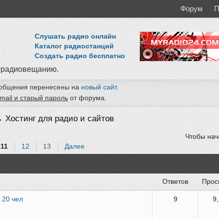
Форум
П
Слушать радио онлайн
Каталог радиостанций
Создать радио бесплатно
-радиовещанию.
ообщения перенесены на
новый сайт
.
mail и старый пароль
от форума.
→
Хостинг для радио и сайтов
Чтобы нач
11
12
13
Далее
ответов
про
 20 чел
9
9