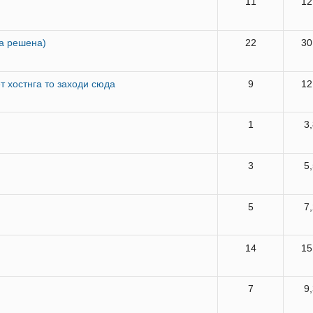
11
12
а решена)
22
30
ет хостнга то заходи сюда
9
12
1
3
3
5
5
7
14
15
7
9