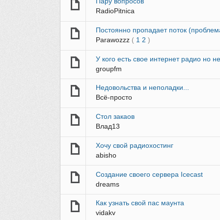
Пару вопросов
RadioPitnica
Постоянно пропадает поток (проблем
Parawozzz
(
1
2
)
У кого есть свое интернет радио но н
groupfm
Недовольства и неполадки...
Всё-просто
Стол закаов
Влад13
Хочу свой радиохостинг
abisho
Создание своего сервера Icecast
dreams
Как узнать свой пас маунта
vidakv