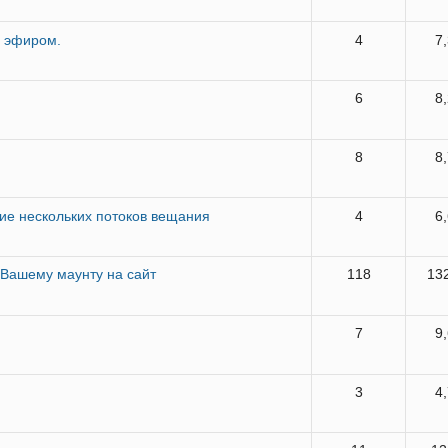
я эфиром.
4
7
6
8
8
8
ние нескольких потоков вещания
4
6
 Вашему маунту на сайт
118
13
7
9
3
4