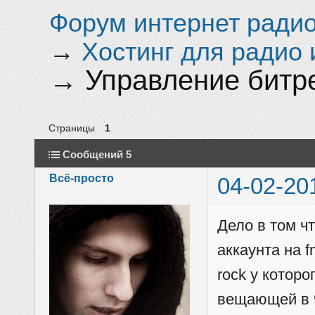
Форум интернет радио 
→
Хостинг для радио 
→
Управление битре
Страницы
1
Сообщений 5
Всё-просто
04-02-20
Дело в том ч
аккаунта на f
rock у которо
вещающей в 9