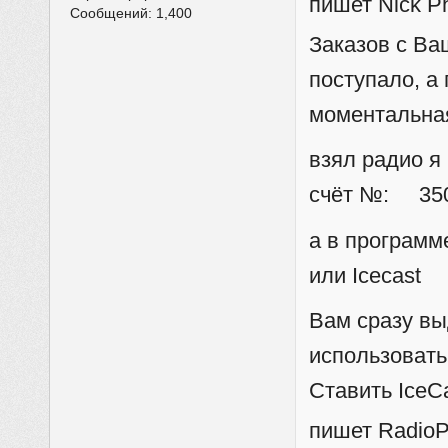
пишет Nick P
Сообщений:
1,400
Заказов с Ва
поступало, а
моментальна
взял радио я
счёт №: 3509
а в программ
или Icecast
Вам сразу вы
использовать
Ставить IceCa
пишет RadioPi