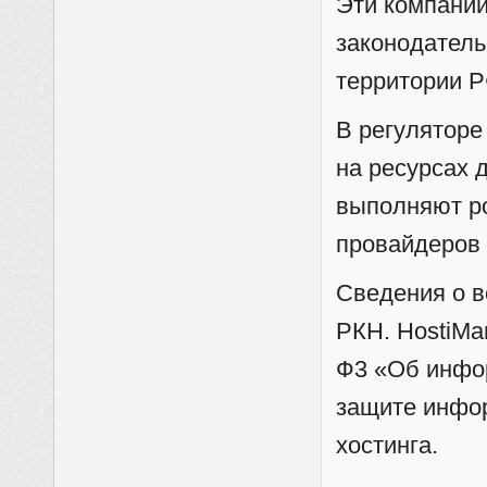
Эти компании
законодатель
территории Р
В регуляторе
на ресурсах 
выполняют ро
провайдеров 
Сведения о в
РКН. HostiMa
Ф3 «Об инфо
защите инфор
хостинга.