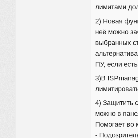
лимитами до
2) Новая фун
неё можно за
выбранных ст
альтернатива
ПУ, если ест
3)В ISPmanage
лимитировать
4) Защитить 
можно в пане
Помогает во 
- Подозрител