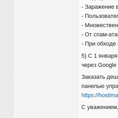
- Заражение 
- Пользовате
- Множестве
- От спам-ата
- При обход
5) С 1 январ
через Google 
Заказать деш
панелью упра
https://hostim
С уважением,