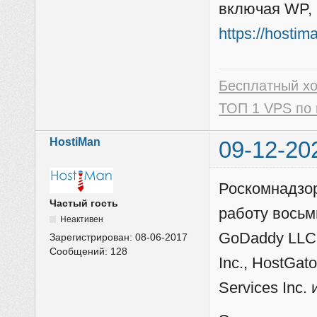
включая WP, 
https://hostim
Бесплатный х
ТОП 1 VPS по 
HostiMan
09-12-20
Роскомнадзор
Частый гость
работу восьм
Неактивен
GoDaddy LLC, 
Зарегистрирован:
08-06-2017
Сообщений:
128
Inc., HostGat
Services Inc.