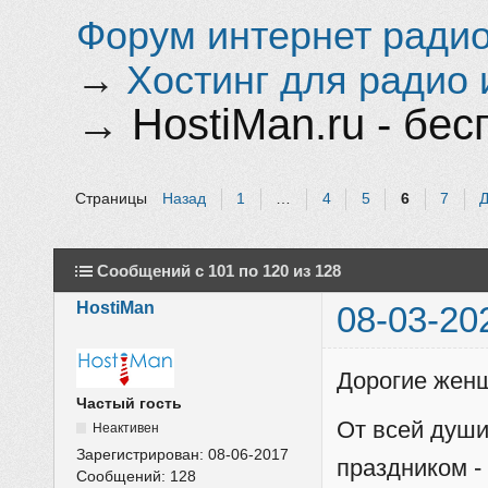
Форум интернет радио 
→
Хостинг для радио 
→
HostiMan.ru - бе
Страницы
Назад
1
…
4
5
6
7
Сообщений с 101 по 120 из 128
HostiMan
08-03-20
Дорогие женщ
Частый гость
От всей душ
Неактивен
Зарегистрирован:
08-06-2017
праздником -
Сообщений:
128