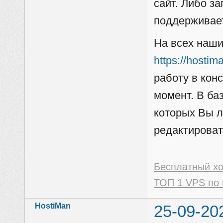
сайт. Либо за
поддерживае
На всех наши
https://hostim
работу в кон
момент. В ба
которых Вы л
редактироват
Бесплатный х
ТОП 1 VPS по 
HostiMan
25-09-20