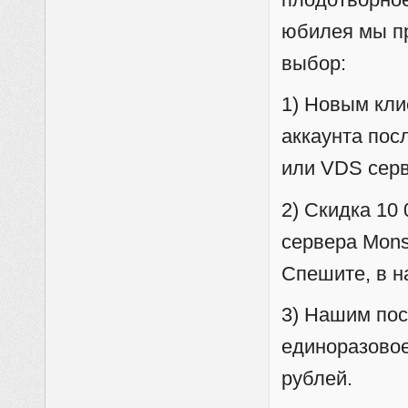
юбилея мы п
выбор:
1) Новым кли
аккаунта пос
или VDS серв
2) Скидка 10
сервера Mons
Спешите, в н
3) Нашим по
единоразовое
рублей.