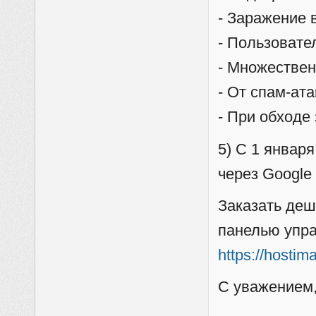
- Заражение 
- Пользовате
- Множестве
- От спам-ата
- При обход
5) С 1 январ
через Google 
Заказать деш
панелью упра
https://hostim
С уважением,