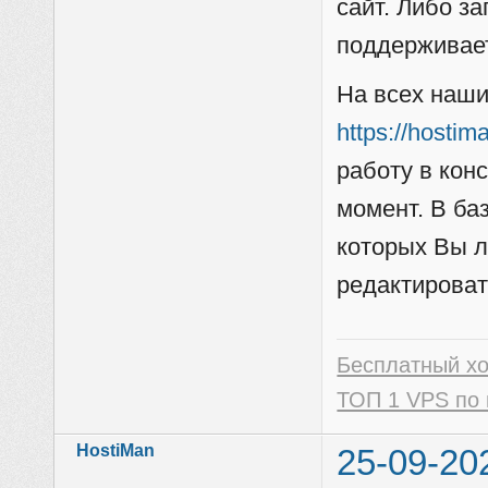
сайт. Либо за
поддерживае
На всех наши
https://hostim
работу в кон
момент. В ба
которых Вы л
редактироват
Бесплатный х
ТОП 1 VPS по 
HostiMan
25-09-20