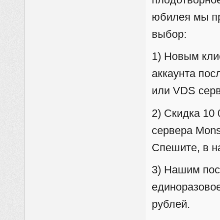
юбилея мы п
выбор:
1) Новым кли
аккаунта пос
или VDS серв
2) Скидка 10
сервера Mons
Спешите, в н
3) Нашим по
единоразовое
рублей.