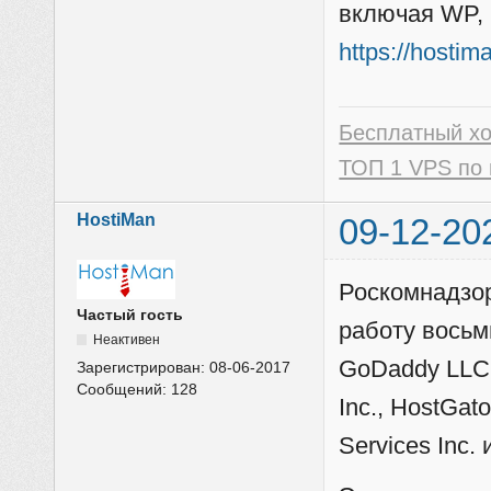
включая WP, 
https://hostim
Бесплатный х
ТОП 1 VPS по 
HostiMan
09-12-20
Роскомнадзор
Частый гость
работу восьм
Неактивен
GoDaddy LLC, 
Зарегистрирован:
08-06-2017
Сообщений:
128
Inc., HostGat
Services Inc.