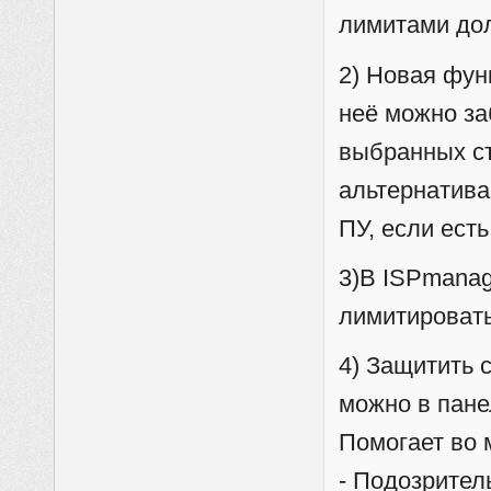
лимитами до
2) Новая фун
неё можно за
выбранных ст
альтернатива
ПУ, если ест
3)В ISPmanage
лимитировать
4) Защитить 
можно в пане
Помогает во 
- Подозрител