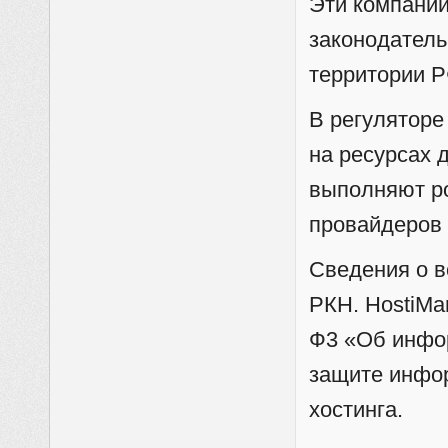
Эти компании
законодатель
территории Р
В регуляторе
на ресурсах 
выполняют ро
провайдеров 
Сведения о в
РКН. HostiMa
Ф3 «Об инфо
защите инфор
хостинга.