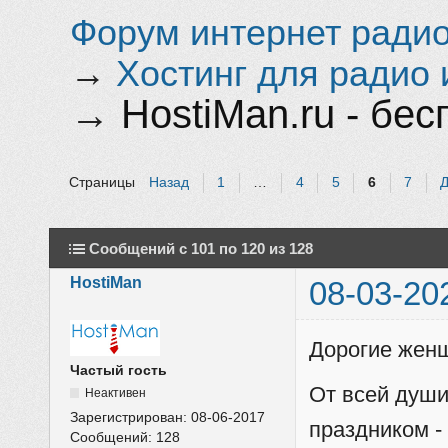
Форум интернет радио 
→
Хостинг для радио 
→
HostiMan.ru - бе
Страницы
Назад
1
…
4
5
6
7
Сообщений с 101 по 120 из 128
HostiMan
08-03-20
Дорогие женщ
Частый гость
От всей душ
Неактивен
Зарегистрирован:
08-06-2017
праздником -
Сообщений:
128