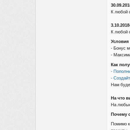
30.09.201
К любой 
3.10.2018
К любой 
Условия 
- Бонус 
- Максим
Как полу
- Пополн
- Создайт
Нам буде
На что в
На любые
Почему 
Помимо к