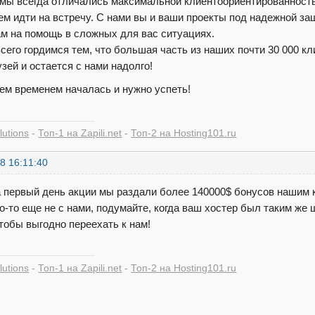
 мы всегда отличались максимальной клиентоориентированнос
ем идти на встречу. С нами вы и ваши проекты под надежной за
ам на помощь в сложных для вас ситуациях.
сего гордимся тем, что большая часть из наших почти 30 000 к
зей и остается с нами надолго!
тем временем началась и нужно успеть!
lutions
-
Топ-1 на Zapili.net
-
Топ-2 на Hosting101.ru
8 16:11:40
а первый день акции мы раздали более 140000$ бонусов нашим к
то-то еще не с нами, подумайте, когда ваш хостер был таким ж
чтобы выгодно переехать к нам!
lutions
-
Топ-1 на Zapili.net
-
Топ-2 на Hosting101.ru