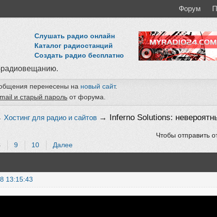
Форум
П
Слушать радио онлайн
Каталог радиостанций
Создать радио бесплатно
-радиовещанию.
ообщения перенесены на
новый сайт
.
mail и старый пароль
от форума.
→
Inferno Solutions: невероят
→
Хостинг для радио и сайтов
Чтобы отправить о
8
9
10
Далее
8 13:15:43