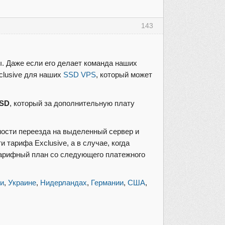
143
ы. Даже если его делает команда наших
clusive для наших
SSD VPS
, который может
SSD
, который за дополнительную плату
мости переезда на выделенный сервер и
тарифа Exclusive, а в случае, когда
тарифный план со следующего платежного
ии
,
Украине
,
Нидерландах
,
Германии
,
США
,