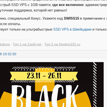
стрый SSD VPS с 1GB памяти,
где все включено
: администрир
суточная поддержка, которой нет равных!
нно, специальный бонус. Укажите код
SWISS15
в примечании к 
осле оплаты.
твует только на ультрабыстрые
SSD VPS в Швейцарии
и только
lutions
-
Топ-1 на Zapili.net
-
Топ-2 на Hosting101.ru
8 19:32:50