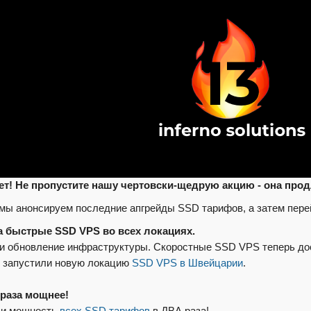
ет! Не пропустите нашу чертовски-щедрую акцию - она про
мы анонсируем последние апгрейды SSD тарифов, а затем пере
а быстрые SSD VPS во всех локациях.
и обновление инфраструктуры. Скоростные SSD VPS теперь дос
 запустили новую локацию
SSD VPS в Швейцарии
.
 раза мощнее!