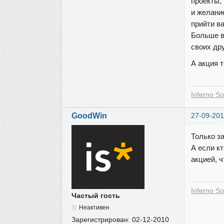
проекты,
и желани
прийти в
Больше в
своих дру
А акция 
Inferno So
GoodWin
27-09-201
Только з
А если к
акцией, 
Inferno So
Частый гость
Неактивен
Зарегистрирован:
02-12-2010