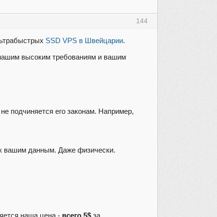
144
ультрабыстрых
SSD VPS в Швейцарии
.
 нашим высоким требованиям и вашим
 не подчиняется его законам. Например,
 к вашим данным. Даже физически.
яется наша цена -
всего 5$
за