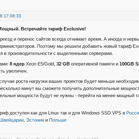
8 17:08:33
ощный. Встречайте тариф Exclusive!
реезд и перенос сайтов всегда отнимает время. А иногда и нерв
дминистраторов. Поэтому мы решили добавить новый тариф Ex
ся в производительности с выделенными серверами.
ами:
8 ядер
Xeon E5/Gold,
32 GB
оперативной памяти и
100GB 
ть увеличен.
 случае роста нагрузки ваших проектов будет меньше необходи
 несколько минут вы сможете получить дополнительные мощности 
ельные мощности будут не нужны - перейти на менее мощный 
риф доступен как для Linux так и для Windows SSD VPS в
Росс
Швейцарии
,
Эстонии
и
Польше