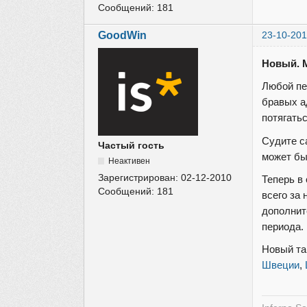
Сообщений:
181
GoodWin
23-10-201
Новый. М
Любой пе
бравых а
потягать
Судите с
Частый гость
может бы
Неактивен
Зарегистрирован:
02-12-2010
Теперь в
Сообщений:
181
всего за
дополнит
периода.
Новый та
Швеции
,