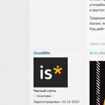
ультрабы
и кругло
Традицио
баланс п
Код дейс
Inferno So
GoodWin
22-11-201
Частый гость
Неактивен
Зарегистрирован:
02-12-2010