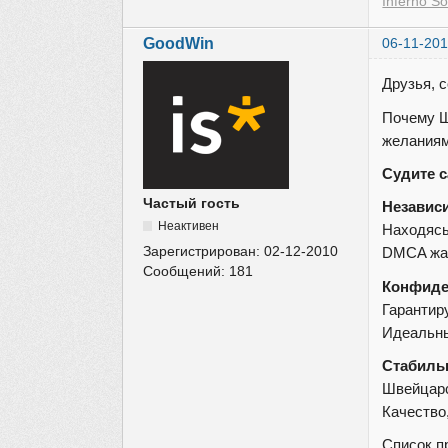
Inferno So
GoodWin
06-11-201
Друзья, 
Почему Ш
желаниям
Судите с
Частый гость
Независи
Неактивен
Находясь
Зарегистрирован:
02-12-2010
DMCA жал
Сообщений:
181
Конфиде
Гарантир
Идеальны
Стабильн
Швейцарс
Качество
Список п