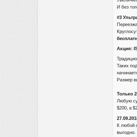
Увеличи
И без то
#3 Ультр
Переезжа
Круглосу
бесплат
Акция: I
Традицио
Таких по
начинает
Размер в
Только 2
Любую су
$200, а $
27.09.201
К любой 
выгодно.