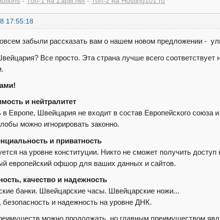
lutions
-
Топ-1 на Zapili.net
-
Топ-2 на Hosting101.ru
8 17:55:18
совсем забыли рассказать вам о нашем новом предложении - 
вейцария? Все просто. Эта страна лучше всего соответствует
.
ами!
мость и нейтралитет
 в Европе, Швейцария не входит в состав Европейского союза и
обы можно игнорировать законно.
нциальность и приватность
уется на уровне конституции. Никто не сможет получить доступ
й европейский офшор для ваших данных и сайтов.
ость, качество и надежность
кие банки. Швейцарские часы. Швейцарские ножи...
, безопасность и надежность на уровне ДНК.
реимуществ можно продолжать, но главным преимуществом явл