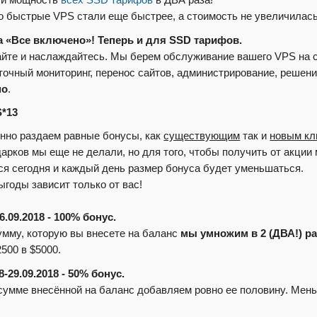
ли мощность
всех SSD тарифов
в ДВА раза!
го быстрые VPS стали еще быстрее, а стоимость не увеличилась
а «Все включено»! Теперь и для SSD тарифов.
йте и наслаждайтесь. Мы берем обслуживание вашего VPS на 
точный мониторинг, перенос сайтов, администрирование, решени
но
.
S*13
нно раздаем равные бонусы, как
существующим
так и
новым кл
дарков мы еще не делали, но для того, чтобы получить от акции
ся сегодня и каждый день размер бонуса будет уменьшаться.
ыгоды зависит только от вас!
6.09.2018 - 100% бонус.
мму, которую вы внесете на баланс
мы умножим в 2 (ДВА!) ра
2500 в $5000.
8-29.09.2018 - 50% бонус.
сумме внесённой на баланс добавляем ровно ее половину. Мень