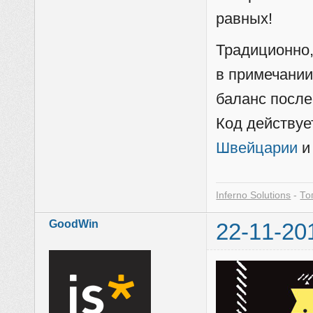
равных!
Традиционно,
в примечании
баланс после
Код действуе
Швейцарии
и
Inferno Solutions
-
То
GoodWin
22-11-20