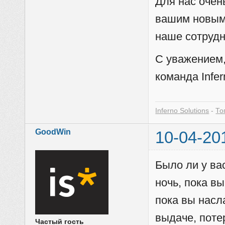
Для нас очен
вашим новым
наше сотруд
С уважением
команда Infer
Inferno Solutions
-
То
GoodWin
10-04-20
Было ли у ва
ночь, пока вы
пока вы нас
выдаче, поте
Частый гость