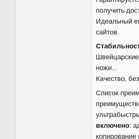
получить дос
Идеальный е
сайтов.
Стабильност
Швейцарские
ножи...
Качество, бе
Список преи
преимуществ
ультрабыстр
включено
: 
копирование 