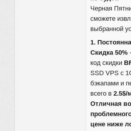
Черная Пятни
сможете извл
выбранной ус
1. Постоянн
Скидка 50%
код скидки
B
SSD VPS c 1
бэкапами и п
всего в
2.5$/
Отличная во
проблемного
цене ниже ло