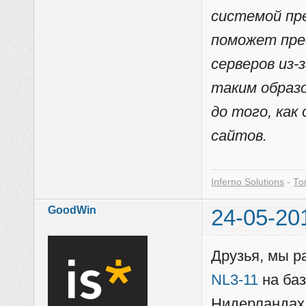
системой пр
поможет пре
серверов из-
таким образ
до того, как
сайтов.
Inferno Solutions
-
То
GoodWin
24-05-20
Друзья, мы 
NL3-11
на баз
Нидерландах