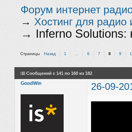
Форум интернет радио 
→
Хостинг для радио 
→
Inferno Solution
Страницы
Назад
1
…
6
7
8
9
Сообщений с 141 по 160 из 182
GoodWin
26-09-20