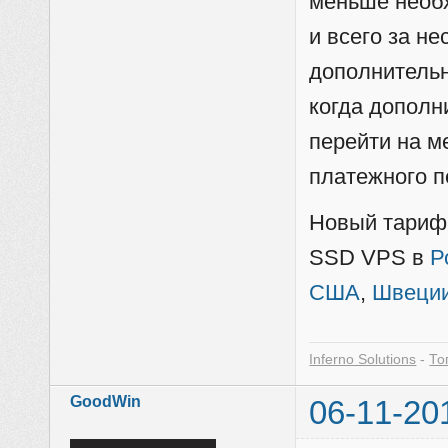
меньше необ
и всего за н
дополнительн
когда дополн
перейти на 
платежного п
Новый тариф 
SSD VPS в
Р
США
,
Швеци
Inferno Solutions
-
То
GoodWin
06-11-20