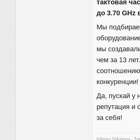
тактовая час
до 3.70 GHz 
Мы подбирае
оборудовани
мы создавали
чем за 13 ле
соотношению 
конкуренции!
Да, пускай у 
репутация и 
за себя!
Inferno Solutions
-
То