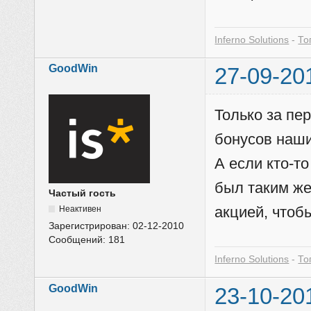
Inferno Solutions
-
То
GoodWin
27-09-20
Только за пе
бонусов наши
А если кто-то
был таким же
Частый гость
акцией, чтоб
Неактивен
Зарегистрирован:
02-12-2010
Сообщений:
181
Inferno Solutions
-
То
GoodWin
23-10-20