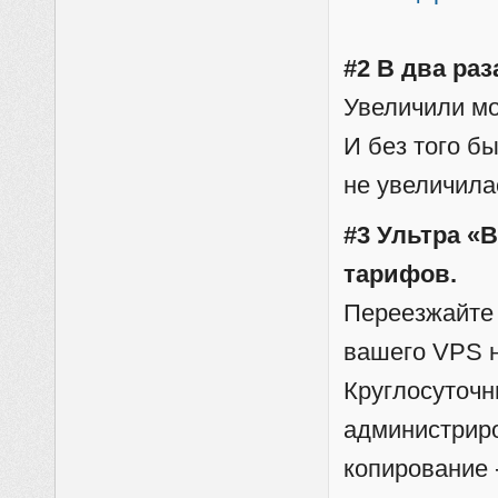
#2 В два ра
Увеличили м
И без того б
не увеличила
#3 Ультра «
тарифов.
Переезжайте
вашего VPS н
Круглосуточн
администриро
копирование 