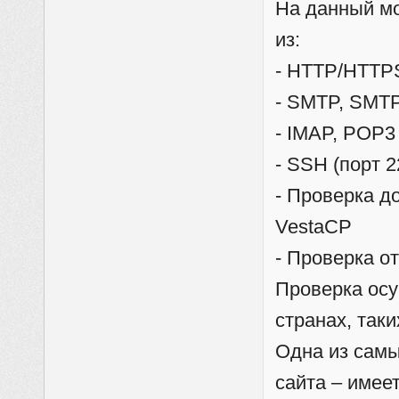
На данный мо
из:
- HTTP/HTTPS
- SMTP, SMTP
- IMAP, POP3 
- SSH (порт 2
- Проверка д
VestaCP
- Проверка о
Проверка осу
странах, таки
Одна из самы
сайта – имее