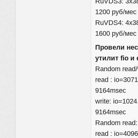
RuVDS3: 3x38
1200 руб/мес
RuVDS4: 4x38
1600 руб/мес
Провели нес
утилит fio и
Random read/w
read : io=307
9164msec
write: io=102
9164msec
Random read:
read : io=409