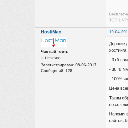
Бесплатн
ТОП 1 VPS
HostiMan
19-04-201
Дорогие 
хостинга
Частый гость
Неактивен
- 3 гб п
Зарегистрирован:
08-06-2017
- 30 гб 
Сообщений:
128
- 100% я
Цена все
Таким об
по ссыл
Напомина
сайтов, 