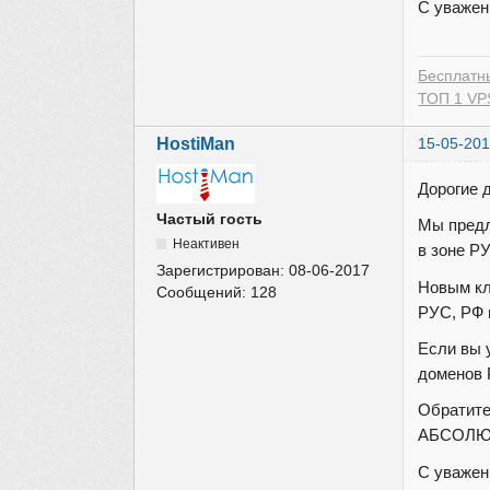
С уважен
Бесплатн
ТОП 1 VPS
HostiMan
15-05-201
Дорогие 
Частый гость
Мы предл
Неактивен
в зоне Р
Зарегистрирован:
08-06-2017
Новым кл
Сообщений:
128
РУС, РФ 
Если вы 
доменов 
Обратите
АБСОЛЮ
С уважен