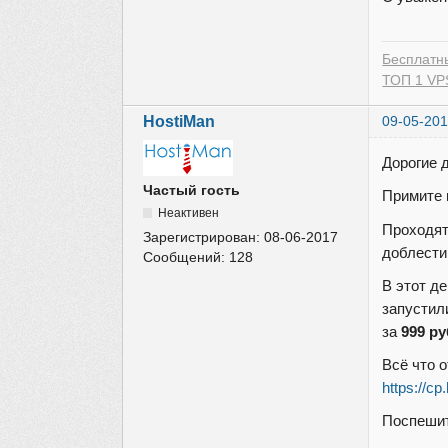
Бесплатн
ТОП 1 VPS
HostiMan
09-05-201
Дорогие д
Частый гость
Примите 
Неактивен
Проходят
Зарегистрирован:
08-06-2017
доблести
Сообщений:
128
В этот д
запустил
за
999 р
Всё что о
https://cp
Поспешит