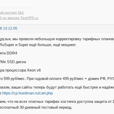
ый хостинг №1
 по версии TestVPS.ru
8 13:12:05
друзья, мы провели небольшую корректировку тарифных плано
 RuSuper и Super ещё больше, ещё мощнее:
амяти DDR4
NVMe SSD диска
дра процессора Xeon v6
го 599 руб/мес. При годовой оплате 499 руб/мес + домен РФ, РУ
разом, ваши сайты теперь будут работать ещё быстрее и надёж
ке
https://cp.hostiman.ru/cart.php
ем, что на всех платных тарифах хостинга доступна защита от
бесплатный 30-дневный тестовый период.