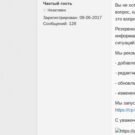
Частый гость
Вы не хо
Неактивен
вопрос, 
Зарегистрирован:
08-06-2017
это вопр
Сообщений:
128
Резервно
информац
ситуаций
Мы реком
- добавле
- редакт
- обновл
- измене
Мы запус
https://c
С уважен