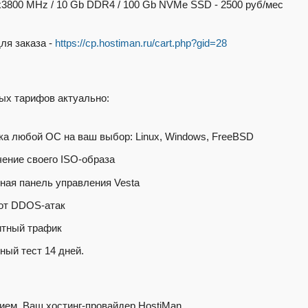
x3800 MHz / 10 Gb DDR4 / 100 Gb NVMe SSD - 2500 руб/мес
ля заказа -
https://cp.hostiman.ru/cart.php?gid=28
ых тарифов актуально:
вка любой ОС на ваш выбор: Linux, Windows, FreeBSD
чение своего ISO-образа
тная панель управления Vesta
 от DDOS-атак
итный трафик
ный тест 14 дней.
ием, Ваш хостинг-провайдер HostiMan.