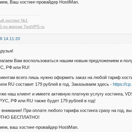
ием, Ваш хостинг-провайдер HostiMan.
ый хостинг №1
 по версии TestVPS.ru
8 14:11:20
друзья!
агаем Вам воспользоваться нашим новым предложением и полу
УС, РФ или RU!
иентам всего лишь нужно оформить заказ на любой тариф хости
или RU составит 179 рублей в год. Заказываем здесь -
https://cp
уже наш клиент и имеете активную платную услугу хостинга, VD
РУС, РФ или RU также будет 179 рублей в год!
 внимание! При оплате любого тарифа хостинга сразу на год, в
ТНО БЕСПЛАТНО!
ием, ваш хостинг-провайдер HostiMan.