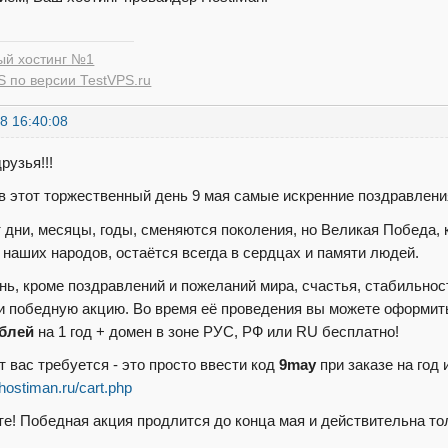
ый хостинг №1
 по версии TestVPS.ru
8 16:40:08
рузья!!!
в этот торжественный день 9 мая самые искренние поздравлен
 дни, месяцы, годы, сменяются поколения, но Великая Победа, 
 наших народов, остаётся всегда в сердцах и памяти людей.
ень, кроме поздравлений и пожеланий мира, счастья, стабильнос
и победную акцию. Во время её проведения вы можете оформить
ублей
на 1 год + домен в зоне РУС, РФ или RU бесплатно!
т вас требуется - это просто ввести код
9may
при заказе на год 
.hostiman.ru/cart.php
е! Победная акция продлится до конца мая и действительна то