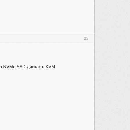
23
на NVMe SSD-дисках c KVM