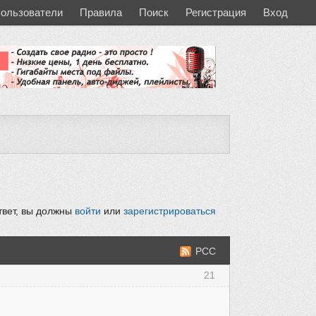
ользователи
Правила
Поиск
Регистрация
Вход
твет, вы должны
войти
или
зарегистрироваться
РСС
21