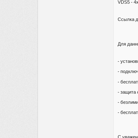
VDS5 - 4
Ссылка д
Для данн
- устано
- подклю
- беспла
- защита
- безлим
- бесплат
С уважен