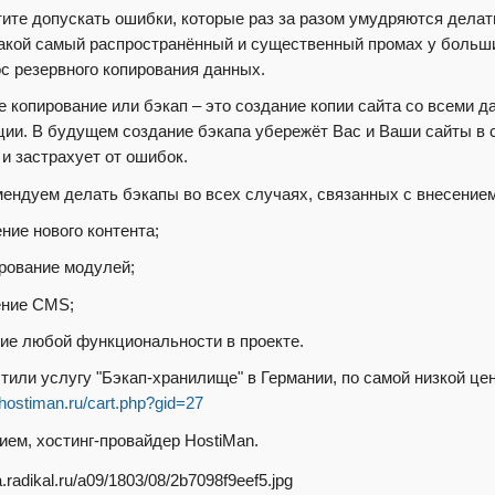
тите допускать ошибки, которые раз за разом умудряются делат
какой самый распространённый и существенный промах у больши
ос резервного копирования данных.
е копирование или бэкап – это создание копии сайта со всеми 
ии. В будущем создание бэкапа убережёт Вас и Ваши сайты в
 и застрахует от ошибок.
ендуем делать бэкапы во всех случаях, связанных с внесением
ние нового контента;
ирование модулей;
ение CMS;
ние любой функциональности в проекте.
тили услугу "Бэкап-хранилище" в Германии, по самой низкой це
p.hostiman.ru/cart.php?gid=27
ием, хостинг-провайдер HostiMan.