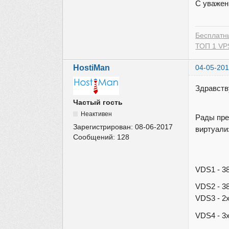
С уважен
Бесплатн
ТОП 1 VPS
HostiMan
04-05-201
Здравств
Частый гость
Неактивен
Рады пре
Зарегистрирован:
08-06-2017
виртуали
Сообщений:
128
VDS1 - 3
VDS2 - 3
VDS3 - 2
VDS4 - 3