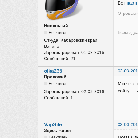
Вот
парт
Отредакти
Новенький
Всем здр
Неактивен
Откуда:
Хабаровский край,
Ванино
Зарегистрирован:
01-02-2016
Сообщений:
21
olka235
02-03-201
Прохожий
Мне очен
Неактивен
сайту . 
Зарегистрирован:
02-03-2016
Сообщений:
1
VapSite
02-03-201
Здесь живёт
HostiQ д
Неактивен