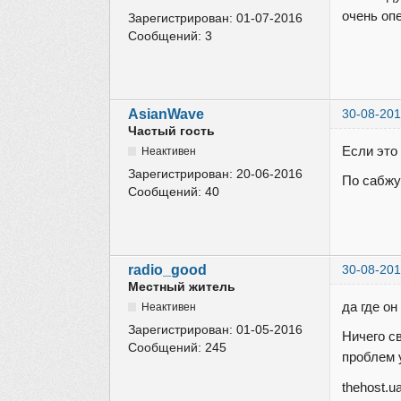
очень оп
Зарегистрирован:
01-07-2016
Сообщений:
3
AsianWave
30-08-201
Частый гость
Если это
Неактивен
Зарегистрирован:
20-06-2016
По сабжу
Сообщений:
40
radio_good
30-08-201
Местный житель
да где о
Неактивен
Зарегистрирован:
01-05-2016
Ничего с
Сообщений:
245
проблем 
thehost.u