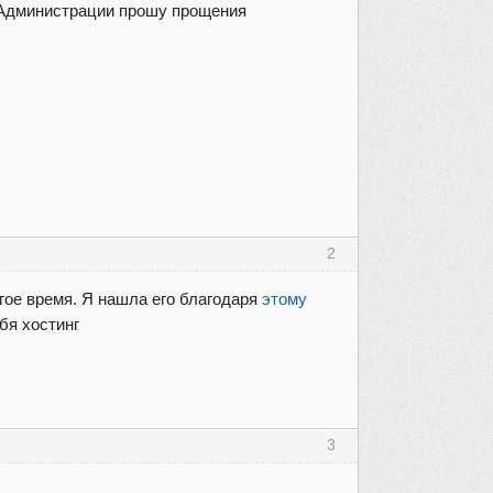
 у Администрации прошу прощения
2
лгое время. Я нашла его благодаря
этому
бя хостинг
3