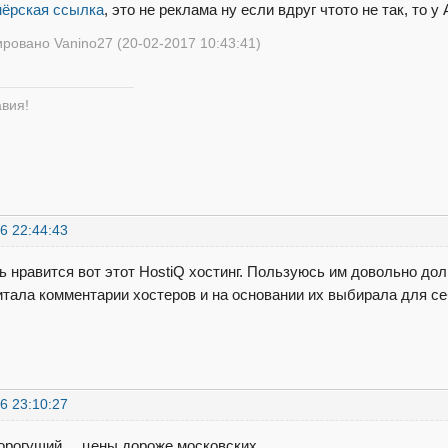
нёрская ссылка
, это не реклама ну если вдруг чтото не так, то
ровано Vanino27 (20-02-2017 10:43:41)
авия!
6 22:44:43
ь нравится вот этот HostiQ хостинг. Пользуюсь им довольно до
Читала комментарии хостеров и на основании их выбирала для се
6 23:10:27
орогущий ... цены дороже московских.