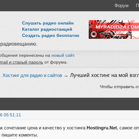
Форум
П
Слушать радио онлайн
Каталог радиостанций
Создать радио бесплатно
-радиовещанию.
ообщения перенесены на
новый сайт
.
mail и старый пароль
от форума.
→
Лучший хостинг на мой взг
→
Хостинг для радио и сайтов
Чтобы отправить о
6 05:51:11
ак сочетание цена и качество у хостинга
Hostingru.Net
, самое о
 пишите коменты.