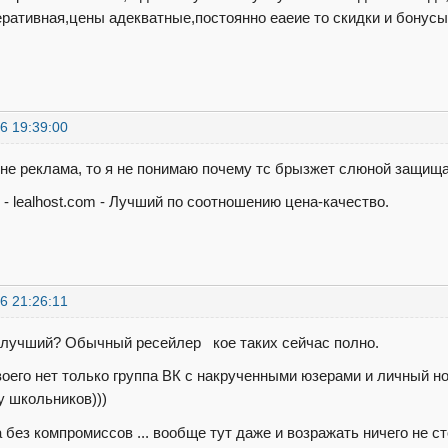
еративная,цены адекватные,постоянно еаеие то скидки и бонусы
6 19:39:00
 не реклама, то я не понимаю почему тс брызжет слюной защищая
 - lealhost.com - Лучший по соотношению цена-качество.
6 21:26:11
н лучший? Обычный ресейлер кое таких сейчас полно.
воего нет только группа ВК с накрученными юзерами и личный н
у школьников)))
a без компромиссов ... вообще тут даже и возражать ничего не с