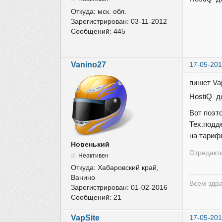
Откуда:
мск. обл.
Зарегистрирован:
03-11-2012
Сообщений:
445
Vanino27
17-05-201
пишет Vap
HostiQ д
Вот поэт
Тех.подд
на тариф
Новенький
Отредакти
Неактивен
Откуда:
Хабаровский край,
Ванино
Всем здр
Зарегистрирован:
01-02-2016
Сообщений:
21
VapSite
17-05-201