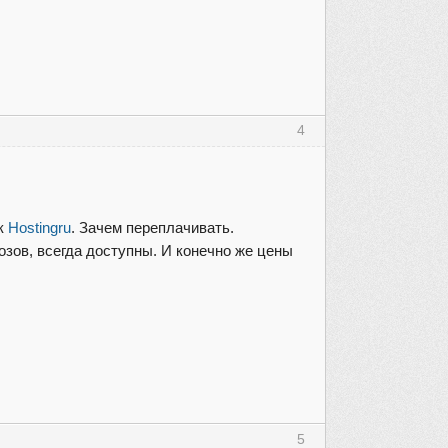
4
ак
Hostingru
. Зачем переплачивать.
озов, всегда доступны. И конечно же цены
5