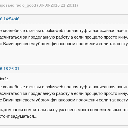
ровано radio_good (30-08-2016 21:28:11)
6 14:54:46
е хвалебные отзывы о polusweb полная туфта написанная нанят
асчитаться за проделанную работу,а если проще,то просто кину
 с Вами при своем убогом финансовом положении если так пост
6 18:26:31
ior1:
е хвалебные отзывы о polusweb полная туфта написанная нанят
асчитаться за проделанную работу,а если проще,то просто кину
 с Вами при своем убогом финансовом положении если так пост
ь,компания сомнительная.ну уж очень много положительных отз
стоит задуматься...