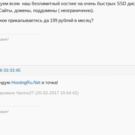
уем всем наш безлимитный хостинг на очень быстрых SSD диска
 Сайты, домены, поддомены ( неограниченно).
ное прикалываетесь да 199 рублей в месяц?
авия!
6 03:33:45
ендую
HostingRu.Net
и точка!
ровано Vanino27 (20-02-2017 10:44:42)
авия!