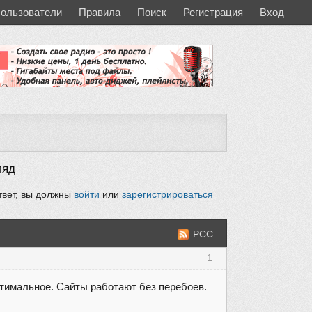
ользователи
Правила
Поиск
Регистрация
Вход
ляд
твет, вы должны
войти
или
зарегистрироваться
РСС
1
птимальное. Сайты работают без перебоев.