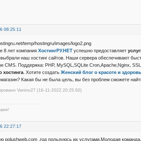
6 08:25:11
е 8 лет компания
ХостингРУ.НЕТ
успешно предоставляет
услуг
 выбрали наш хостинг сайтов. Наши сервера обеспечивают быс
е CMS. Поддержка: PHP, MySQL,SQLite Cron,Apache,Nginx, SSL
о хостинга
. Хотите создать
Женский блог о красоте и здоров
-магазин? Какая бы не была цель, вы без проблем сможете най
ровано Vanino27 (16-11-2022 20:25:50)
авия!
6 22:27:17
ю polushweb.com ,год пользуюсь их услугами.Молодая команда