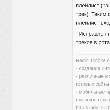
плейлист (ра
трек). Таким
плейлист вх
- Исправлен 
треков в рот
Radio-Tochka.
- создание ин
- различные м
готовые сайты
- мобильные п
смарфонах и 
http://radio-to