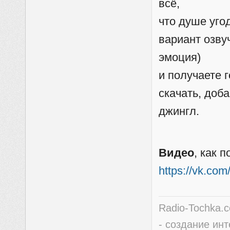
всё,
что душе уго
вариант озвуч
эмоция)
и получаете 
скачать, доб
джингл.
Видео
, как 
https://vk.c
Radio-Tochka.
- создание ин