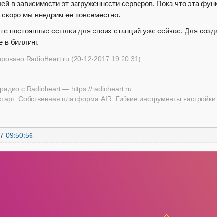
ей в зависимости от загруженности серверов. Пока что эта фун
 скоро мы внедрим ее повсеместно.
те постоянные ссылки для своих станций уже сейчас. Для созд
е в биллинг.
ровано RadioHeart.ru (20-12-2017 19:20:31)
 радио с Radioheart —
https://radioheart.ru
старт. Собственная платформа AIR. Гибкие инструменты настройки
7 09:50:56