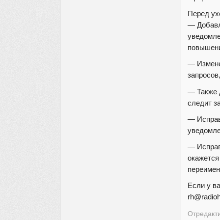
Перед ух
— Добавл
уведомле
повышени
— Измене
запросов
— Также 
следит з
— Исправ
уведомле
— Исправ
окажется
переимен
Если у в
rh@radioh
Отредакти