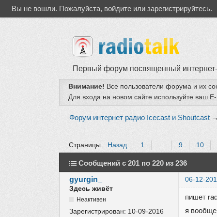
Вы не вошли.
Пожалуйста, войдите или зарегистрируйтесь.
Первый форум посвященный интернет
Внимание!
Все пользователи форума и их с
Для входа на новом сайте
используйте ваш E-
Форум интернет радио Icecast и Shoutcast
Страницы
Назад
1
…
9
10
Сообщений с 201 по 220 из 236
gyurgin_
06-12-201
Здесь живёт
пишет rad
Неактивен
я вообще
Зарегистрирован:
10-09-2016