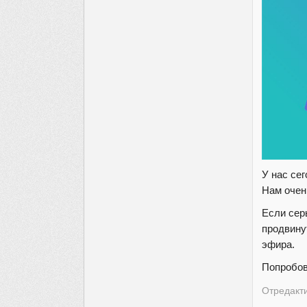
У нас се
Нам очен
Если сер
продвину
эфира.
Попробов
Отредакти