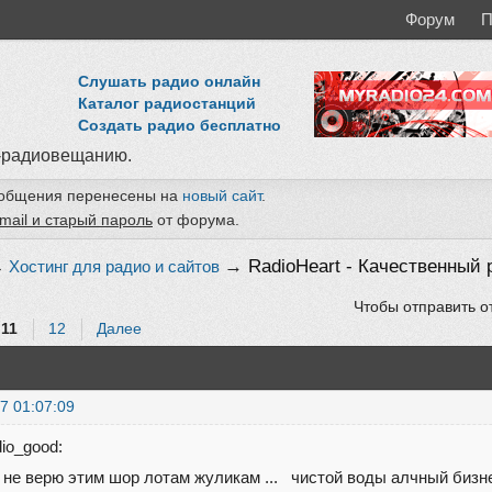
Форум
П
Слушать радио онлайн
Каталог радиостанций
Создать радио бесплатно
-радиовещанию.
ообщения перенесены на
новый сайт
.
mail и старый пароль
от форума.
→
RadioHeart - Качественный 
→
Хостинг для радио и сайтов
Чтобы отправить о
11
12
Далее
7 01:07:09
io_good:
 не верю этим шор лотам жуликам ... чистой воды алчный бизне