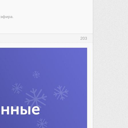
 эфира.
203