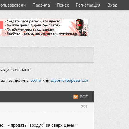
ользователи
Правила
Поиск
Регистрация
Вход
радиохостинг!
твет, вы должны
войти
или
зарегистрироваться
РСС
201
с - продать "воздух" за сверх цены ..