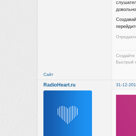
слушател
довольно
Создавай
перейдит
Отредакти
Создайте
Быстрый 
Сайт
RadioHeart.ru
31-12-201