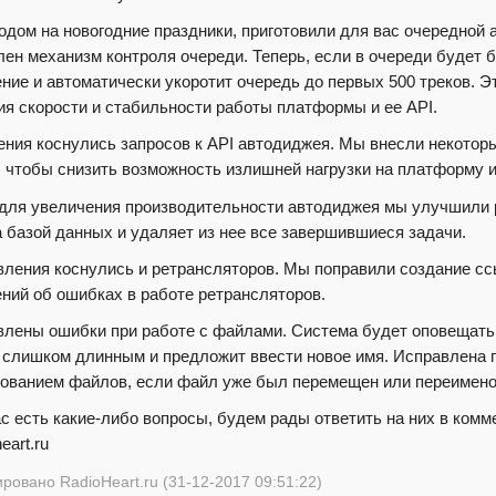
одом на новогодние праздники, приготовили для вас очередной
ен механизм контроля очереди. Теперь, если в очереди будет б
ние и автоматически укоротит очередь до первых 500 треков. Э
я скорости и стабильности работы платформы и ее API.
ния коснулись запросов к API автодиджея. Мы внесли некоторы
, чтобы снизить возможность излишней нагрузки на платформу 
для увеличения производительности автодиджея мы улучшили 
а базой данных и удаляет из нее все завершившиеся задачи.
ления коснулись и ретрансляторов. Мы поправили создание сс
ний об ошибках в работе ретрансляторов.
лены ошибки при работе с файлами. Система будет оповещать 
 слишком длинным и предложит ввести новое имя. Исправлена 
ованием файлов, если файл уже был перемещен или переимено
ас есть какие-либо вопросы, будем рады ответить на них в комме
eart.ru
ровано RadioHeart.ru (31-12-2017 09:51:22)