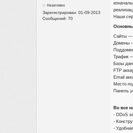
изначаль
Неактивен
реализац
Зарегистрирован:
01-09-2013
Наши сер
Сообщений:
70
Основны
Сайты 
Домены
Поддом
Трафик 
Базы да
FTP акк
Email ак
Место по
Панель у
Во все 
- DDoS з
- Констр
- Удобна