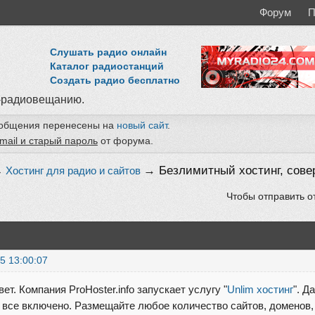
Форум
П
Слушать радио онлайн
Каталог радиостанций
Создать радио бесплатно
-радиовещанию.
ообщения перенесены на
новый сайт
.
mail и старый пароль
от форума.
→
Безлимитный хостинг, сове
→
Хостинг для радио и сайтов
Чтобы отправить о
5 13:00:07
ет. Компания ProHoster.info запускает услугу "
Unlim хостинг
". Д
 все включено. Размещайте любое количество сайтов, доменов, e-