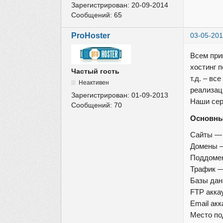
Зарегистрирован:
20-09-2014
Сообщений:
65
ProHoster
03-05-201
Всем прив
хостинг 
Частый гость
т.д. – в
Неактивен
реализац
Зарегистрирован:
01-09-2013
Наши сер
Сообщений:
70
Основны
Сайты 
Домены
Поддом
Трафик 
Базы да
FTP акк
Email ак
Место по