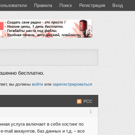
ользователи
Правила
Поиск
Регистрация
Вход
ршенно бесплатно.
твет, вы должны
войти
или
зарегистрироваться
РСС
1
анная услуга включает в себя хостинг по
mail аккаунтов, баз данных и т.д. – все