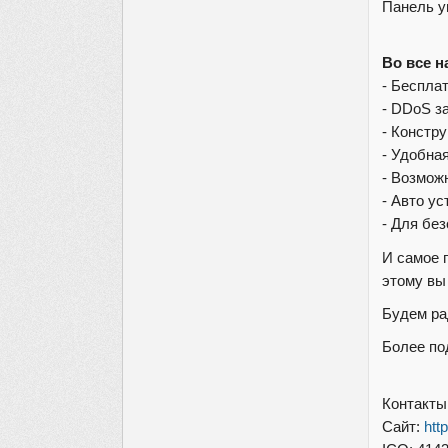
Панель у
Во все 
- Беспла
- DDoS з
- Констр
- Удобна
- Возможн
- Авто у
- Для бе
И самое 
этому вы
Будем ра
Более по
Контакты
Сайт:
htt