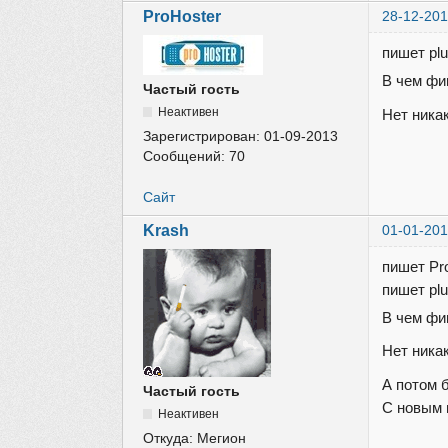
ProHoster
28-12-201
пишет plu
В чем фи
Частый гость
Неактивен
Нет ника
Зарегистрирован:
01-09-2013
Сообщений:
70
Сайт
Krash
01-01-201
пишет Pr
пишет plu
В чем фи
Нет ника
А потом б
Частый гость
С новым 
Неактивен
Откуда:
Мегион