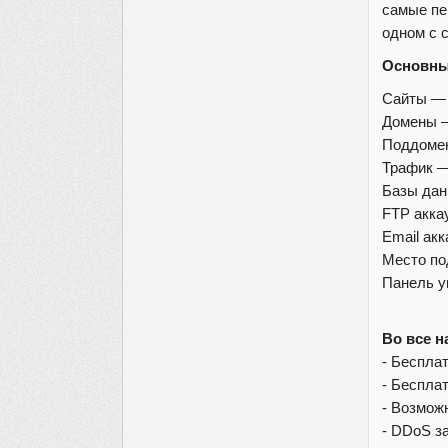
самые пе
одном с 
Основны
Сайты 
Домены
Поддом
Трафик 
Базы да
FTP акк
Email ак
Место по
Панель у
Во все 
- Беспла
- Беспла
- Возмож
- DDoS з