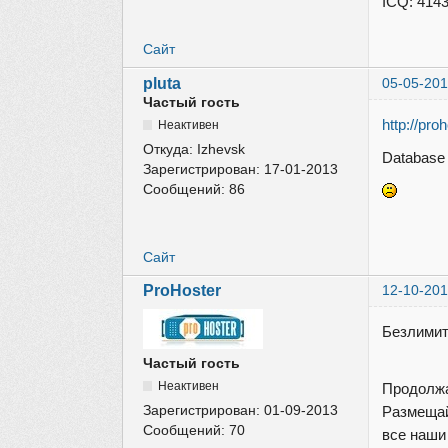
ICQ: 414
Сайт
pluta
05-05-201
Частый гость
http://pro
Неактивен
Откуда:
Izhevsk
Database 
Зарегистрирован:
17-01-2013
Сообщений:
86
Сайт
ProHoster
12-10-201
Безлимит
Частый гость
Неактивен
Продолжа
Зарегистрирован:
01-09-2013
Размещай
Сообщений:
70
все наши