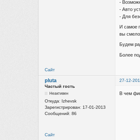
- Возможн
- Авто у
- Для бе
И самое 
вы смело
Будем ра
Более п
Сайт
pluta
27-12-201
Частый гость
В чем фи
Неактивен
Откуда:
Izhevsk
Зарегистрирован:
17-01-2013
Сообщений:
86
Сайт