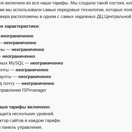
но включено во все наши тарифы. Мы создали такой хостинг, ко
ии мы использовали самые передовые технологии, которые позв
вера расположены в одном с самых надежных ДЦ Центральной
е характеристики:
—
неограниченно
 —
неограниченно
ены —
неограниченно
—
неограниченно
нных MySQL —
неограниченно
аунты —
неограниченно
каунты —
неограниченно
д почту —
неограниченно
правления ISPmanager
наши тарифы включено:
ащита нескольких уровней.
уктор сайтов в каждом тарифе.
я панель управления.