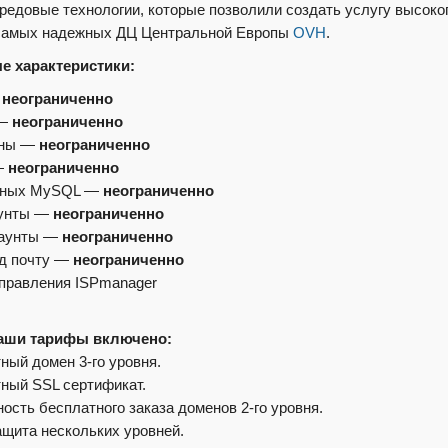
редовые технологии, которые позволили создать услугу высоко
самых надежных ДЦ Центральной Европы
OVH
.
е характеристики:
—
неограниченно
 —
неограниченно
ены —
неограниченно
—
неограниченно
нных MySQL —
неограниченно
аунты —
неограниченно
каунты —
неограниченно
д почту —
неограниченно
правления ISPmanager
наши тарифы включено:
тный домен 3-го уровня.
тный SSL сертификат.
ность бесплатного заказа доменов 2-го уровня.
ащита нескольких уровней.