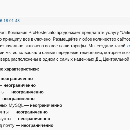
6 18:01:43
ет. Компания ProHoster.info продолжает предлагать услугу "Unl
по принципу все включено. Размещайте любое количество сайтов,
се изначально включено во все наши тарифы. Мы создали такой
х
ии мы использовали самые передовые технологии, которые позв
вера расположены в одном с самых надежных ДЦ Центральной
е характеристики:
—
неограниченно
 —
неограниченно
ены —
неограниченно
—
неограниченно
нных MySQL —
неограниченно
аунты —
неограниченно
каунты —
неограниченно
д почту —
неограниченно