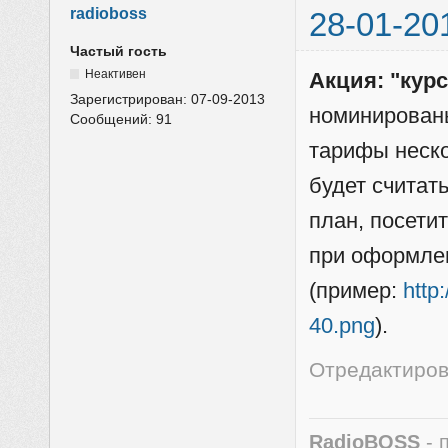
radioboss
28-01-20
Частый гость
Неактивен
Акция: "курс
Зарегистрирован:
07-09-2013
номинированы
Сообщений:
91
тарифы неск
будет считат
план, посети
при оформлен
(пример:
http
40.png
).
Отредактирова
RadioBOSS
- 