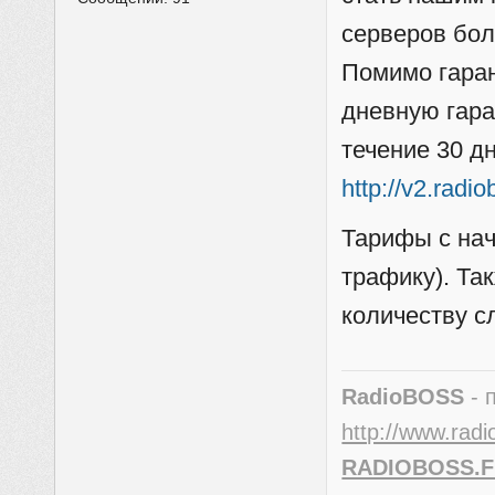
серверов бо
Помимо гаран
дневную гара
течение 30 д
http://v2.radi
Тарифы с нач
трафику). Та
количеству с
RadioBOSS
- 
http://www.radi
RADIOBOSS.