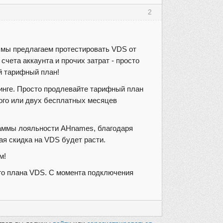
2
, мы предлагаем протестировать VDS от
чета аккаунта и прочих затрат - просто
 тарифный план!
тинге. Просто продлевайте тарифный план
ного или двух бесплатных месяцев
раммы лояльности AHnames, благодаря
я скидка на VDS будет расти.
м!
ого плана VDS. C момента подключения