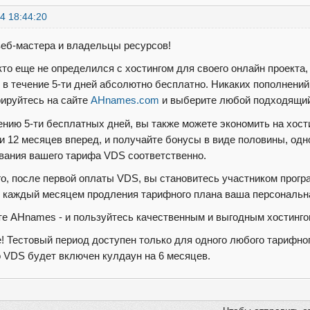
4 18:44:20
веб-мастера и владельцы ресурсов!
 кто еще не определился с хостингом для своего онлайн проекта
в течение 5-ти дней абсолютно бесплатно. Никаких пополнений с
рируйтесь на сайте
AHnames.com
и выберите любой подходящий
ению 5-ти бесплатных дней, вы также можете экономить на хос
или 12 месяцев вперед, и получайте бонусы в виде половины, од
вания вашего тарифа VDS соответственно.
го, после первой оплаты VDS, вы становитесь участником прог
с каждый месяцем продления тарифного плана ваша персональна
е AHnames - и пользуйтесь качественным и выгодным хостинго
! Тестовый период доступен только для одного любого тарифн
о VDS будет включен кулдаун на 6 месяцев.