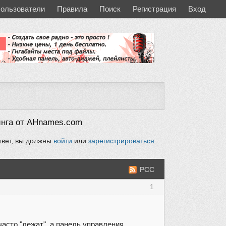
ользователи
Правила
Поиск
Регистрация
Вход
инга от AHnames.com
твет, вы должны
войти
или
зарегистрироваться
РСС
1
асто "лежат", а панель управления