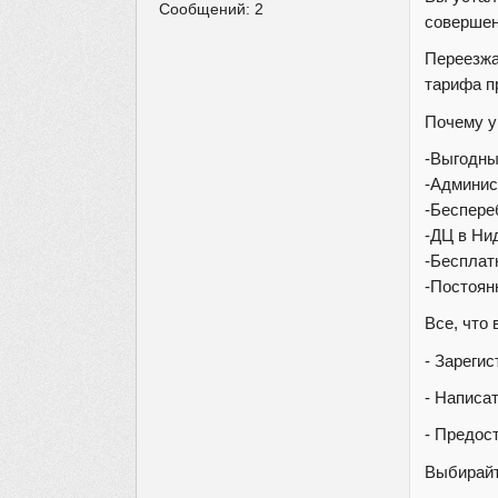
Сообщений:
2
совершен
Переезжа
тарифа пр
Почему у
-Выгодн
-Админис
-Беспере
-ДЦ в Ни
-Бесплат
-Постоян
Все, что
- Зареги
- Написат
- Предос
Выбирайт