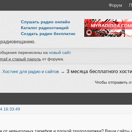
Форум
П
Слушать радио онлайн
Каталог радиостанций
Создать радио бесплатно
-радиовещанию.
ообщения перенесены на
новый сайт
.
mail и старый пароль
от форума.
→
3 месяца бесплатного хост
→
Хостинг для радио и сайтов
Чтобы отправить о
4 16:33:49
и от невыгодных тарифов и плохой техподдержки? Ваши сайты ч