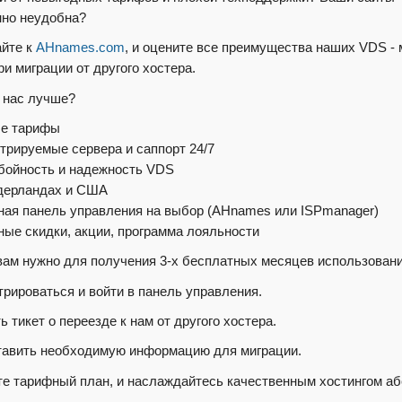
но неудобна?
йте к
AHnames.com
, и оцените все преимущества наших VDS -
и миграции от другого хостера.
 нас лучше?
ые тарифы
трируемые сервера и саппорт 24/7
бойность и надежность VDS
дерландах и США
ная панель управления на выбор (AHnames или ISPmanager)
ные скидки, акции, программа лояльности
 вам нужно для получения 3-х бесплатных месяцев использован
стрироваться и войти в панель управления.
ь тикет о переезде к нам от другого хостера.
тавить необходимую информацию для миграции.
е тарифный план, и наслаждайтесь качественным хостингом абс