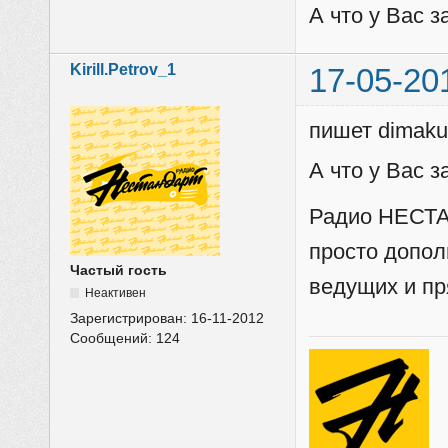
А что у Вас з
Kirill.Petrov_1
17-05-20
пишет dimaku
А что у Вас з
Радио НЕСТА
просто допол
Частый гость
ведущих и пр
Неактивен
Зарегистрирован:
16-11-2012
Сообщений:
124