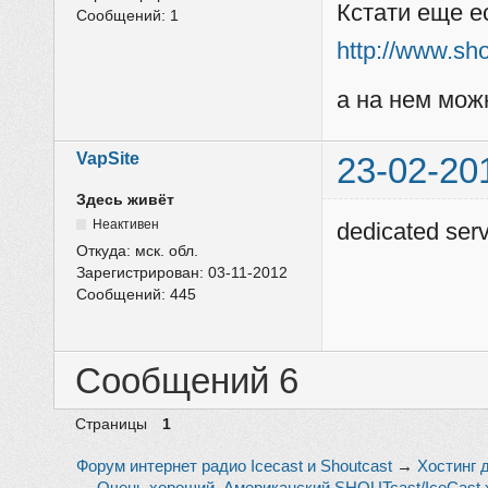
Кстати еще е
Сообщений:
1
http://www.sh
а на нем мож
VapSite
23-02-20
Здесь живёт
Неактивен
dedicated ser
Откуда:
мск. обл.
Зарегистрирован:
03-11-2012
Сообщений:
445
Сообщений 6
Страницы
1
Форум интернет радио Icecast и Shoutcast
→
Хостинг 
→
Очень хороший, Американский SHOUTcast/IceCast 