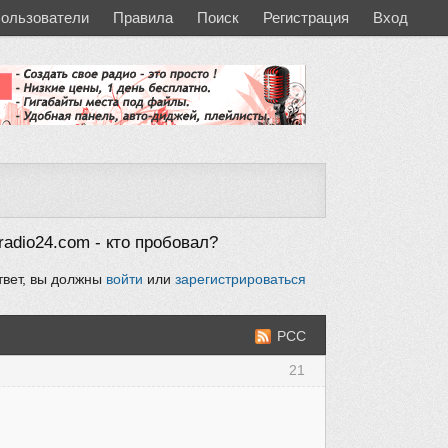
ользователи
Правила
Поиск
Регистрация
Вход
adio24.com - кто пробовал?
твет, вы должны
войти
или
зарегистрироваться
РСС
21