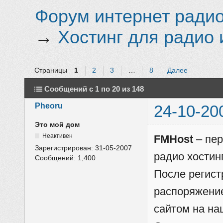
Форум интернет радио 
→
Хостинг для радио 
Страницы
1
2
3
…
8
Далее
Сообщений с 1 по 20 из 148
Pheoru
24-10-20
Это мой дом
Неактивен
FMHost
– пер
Зарегистрирован:
31-05-2007
радио хостинг
Сообщений:
1,400
После регист
распоряжени
сайтом на на