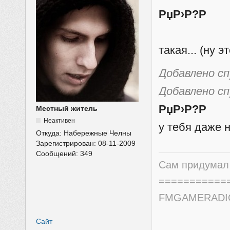
РџР›Р?Р
Значит к
такая... (ну 
Добавлено с
Добавлено с
РџР›Р?Р
Местный житель
Неактивен
у тебя даже н
Откуда:
Набережные Челны
Зарегистрирован:
08-11-2009
Сообщений:
349
Сам придумал 
===========
FMGAMERADIO.
Сайт