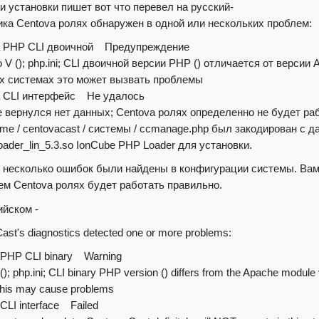
ри установки пишет вот что перевел на русский-
ика Centova ролях обнаружен в одной или нескольких проблем:
а PHP CLI двоичной Предупреждение
 V (); php.ini; CLI двоичной версии PHP () отличается от версии 
х системах это может вызвать проблемы
 CLI интерфейс Не удалось
 вернулся нет данных; Centova ролях определенно не будет раб
ome / centovacast / системы / ccmanage.php был закодирован с 
oader_lin_5.3.so IonCube PHP Loader для установки.
 несколько ошибок были найдены в конфигурации системы. Вам
ем Centova ролях будет работать правильно.
ийском -
ast's diagnostics detected one or more problems:
 PHP CLI binary Warning
 (); php.ini; CLI binary PHP version () differs from the Apache modu
this may cause problems
CLI interface Failed