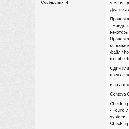
Сообщений:
4
у меня п
Диагност
Проверк
- Найдено
некоторы
Проверка
ccmanage
файл / h
ioncube_l
Один или
прежде ч
и на англ
Centova C
Checking
- Found v
systems 
Checking 