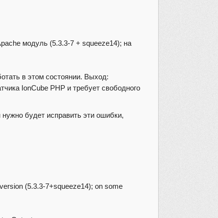
Apache модуль (5.3.3-7 + squeeze14); на
отать в этом состоянии. Выход:
датчика IonCube PHP и требует свободного
 нужно будет исправить эти ошибки,
le version (5.3.3-7+squeeze14); on some