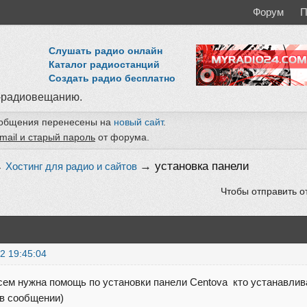
Форум
П
Слушать радио онлайн
Каталог радиостанций
Создать радио бесплатно
-радиовещанию.
ообщения перенесены на
новый сайт
.
mail и старый пароль
от форума.
→
установка панели
→
Хостинг для радио и сайтов
Чтобы отправить о
2 19:45:04
сем нужна помощь по установки панели Centova кто устанавли
 в сообщении)