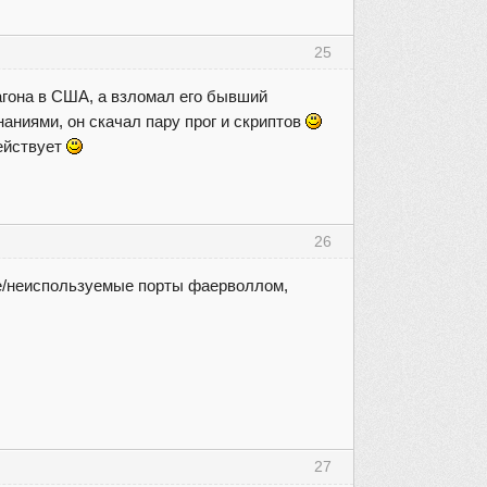
25
агона в США, а взломал его бывший
наниями, он скачал пару прог и скриптов
действует
26
ые/неиспользуемые порты фаерволлом,
27