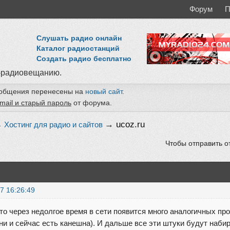
Форум
П
Слушать радио онлайн
Каталог радиостанций
Создать радио бесплатно
-радиовещанию.
ообщения перенесены на
новый сайт
.
mail и старый пароль
от форума.
→
ucoz.ru
→
Хостинг для радио и сайтов
Чтобы отправить о
7 16:26:49
что через недолгое время в сети появится много аналогичных п
ни и сейчас есть канешна). И дальше все эти штуки будут наб