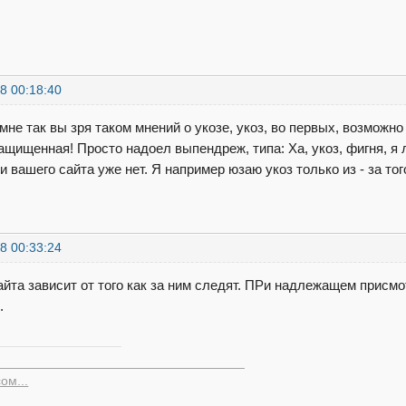
8 00:18:40
мне так вы зря таком мнений о укозе, укоз, во первых, возможно
ащищенная! Просто надоел выпендреж, типа: Ха, укоз, фигня, я
и вашего сайта уже нет. Я например юзаю укоз только из - за т
8 00:33:24
айта зависит от того как за ним следят. ПРи надлежащем присм
.
__________________________________
ом...