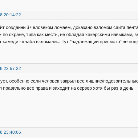
8 20:14:22
йт созданный человеком ломаем, доказано взломом сайта пент
к по охране, типа как месть, не обладая хакерскими навыками, з
т камеди - клаба взломали... Тут "надлежащий присмотр" не по
8 22:57:22
ует, особенно если человек закрыл все лишние/подозрительн
 правильно все права и заходит на сервер хотя бы раз в день.
8 23:40:06